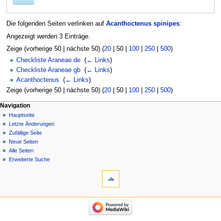
Die folgenden Seiten verlinken auf
Acanthoctenus spinipes
:
Angezeigt werden 3 Einträge.
Zeige (
vorherige 50
|
nächste 50
) (
20
|
50
|
100
|
250
|
500
)
Checkliste Araneae de
‎
(
← Links
)
Checkliste Araneae gb
‎
(
← Links
)
Acanthoctenus
‎
(
← Links
)
Zeige (
vorherige 50
|
nächste 50
) (
20
|
50
|
100
|
250
|
500
)
Navigation
Hauptseite
Letzte Änderungen
Zufällige Seite
Neue Seiten
Alle Seiten
Erweiterte Suche