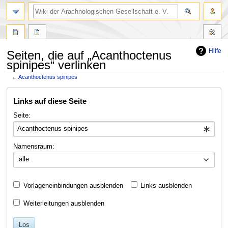
Hilfe
Seiten, die auf „Acanthoctenus
spinipes“ verlinken
←
Acanthoctenus spinipes
Zur
Zur
Links auf diese Seite
Navigation
Suche
springen
springen
Seite:
Namensraum:
alle
Vorlageneinbindungen ausblenden
Links ausblenden
Weiterleitungen ausblenden
Los