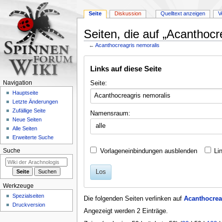
Seite
Diskussion
Quelltext anzeigen
V
Seiten, die auf „Acanthocr
←
Acanthocreagris nemoralis
Zur
Zur
Links auf diese Seite
Navigation
Suche
springen
springen
Seite:
Navigation
Hauptseite
Letzte Änderungen
Zufällige Seite
Namensraum:
Neue Seiten
alle
Alle Seiten
Erweiterte Suche
Vorlageneinbindungen ausblenden
Li
Suche
Los
Werkzeuge
Spezialseiten
Die folgenden Seiten verlinken auf
Acanthocrea
Druckversion
Angezeigt werden 2 Einträge.