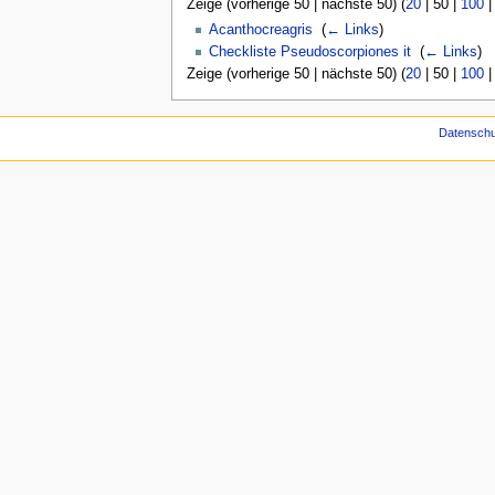
Zeige (
vorherige 50
|
nächste 50
) (
20
|
50
|
100
Acanthocreagris
‎
(
← Links
)
Checkliste Pseudoscorpiones it
‎
(
← Links
)
Zeige (
vorherige 50
|
nächste 50
) (
20
|
50
|
100
Datenschu