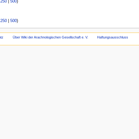
|
250
|
500
)
|
250
|
500
)
tz
Über Wiki der Arachnologischen Gesellschaft e. V.
Haftungsausschluss