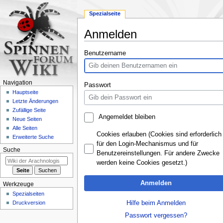
Spezialseite
Anmelden
Zur
Zur
Benutzername
Navigation
Suche
springen
springen
Navigation
Passwort
Hauptseite
Letzte Änderungen
Zufällige Seite
Angemeldet bleiben
Neue Seiten
Alle Seiten
Cookies erlauben (Cookies sind erforderlich
Erweiterte Suche
für den Login-Mechanismus und für
Suche
Benutzereinstellungen. Für andere Zwecke
werden keine Cookies gesetzt.)
Anmelden
Werkzeuge
Spezialseiten
Hilfe beim Anmelden
Druckversion
Passwort vergessen?