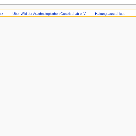
tz
Über Wiki der Arachnologischen Gesellschaft e. V.
Haftungsausschluss