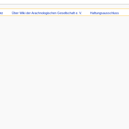
tz
Über Wiki der Arachnologischen Gesellschaft e. V.
Haftungsausschluss