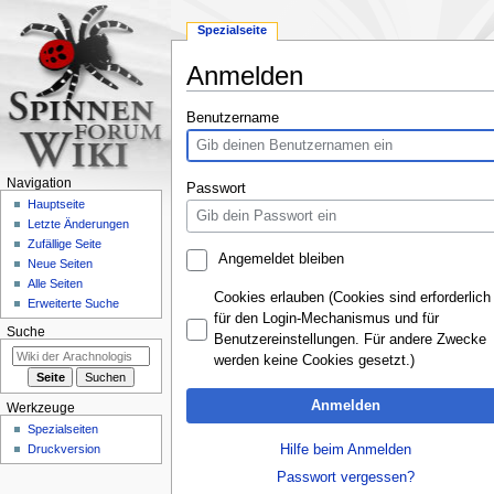
Spezialseite
Anmelden
Zur
Zur
Benutzername
Navigation
Suche
springen
springen
Navigation
Passwort
Hauptseite
Letzte Änderungen
Zufällige Seite
Angemeldet bleiben
Neue Seiten
Alle Seiten
Cookies erlauben (Cookies sind erforderlich
Erweiterte Suche
für den Login-Mechanismus und für
Suche
Benutzereinstellungen. Für andere Zwecke
werden keine Cookies gesetzt.)
Anmelden
Werkzeuge
Spezialseiten
Hilfe beim Anmelden
Druckversion
Passwort vergessen?