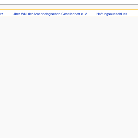
tz
Über Wiki der Arachnologischen Gesellschaft e. V.
Haftungsausschluss