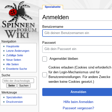
Spezialseite
Anmelden
Zur
Zur
Benutzername
Navigation
Suche
springen
springen
Navigation
Passwort
Hauptseite
Letzte Änderungen
Zufällige Seite
Angemeldet bleiben
Neue Seiten
Alle Seiten
Cookies erlauben (Cookies sind erforderlich
Erweiterte Suche
für den Login-Mechanismus und für
Suche
Benutzereinstellungen. Für andere Zwecke
werden keine Cookies gesetzt.)
Anmelden
Werkzeuge
Spezialseiten
Hilfe beim Anmelden
Druckversion
Passwort vergessen?