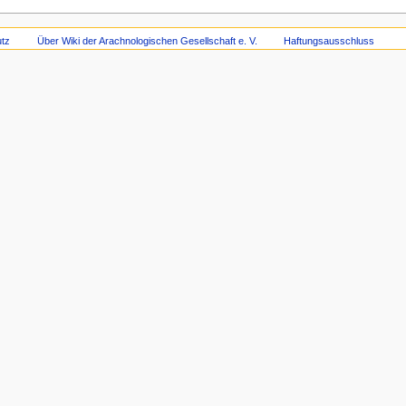
tz
Über Wiki der Arachnologischen Gesellschaft e. V.
Haftungsausschluss