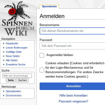
Spezialseite
Anmelden
Zur
Zur
Benutzername
Navigation
Suche
springen
springen
Navigation
Passwort
Hauptseite
Letzte Änderungen
Zufällige Seite
Angemeldet bleiben
Neue Seiten
Alle Seiten
Cookies erlauben (Cookies sind erforderlich
Erweiterte Suche
für den Login-Mechanismus und für
Suche
Benutzereinstellungen. Für andere Zwecke
werden keine Cookies gesetzt.)
Anmelden
Werkzeuge
Spezialseiten
Hilfe beim Anmelden
Druckversion
Passwort vergessen?