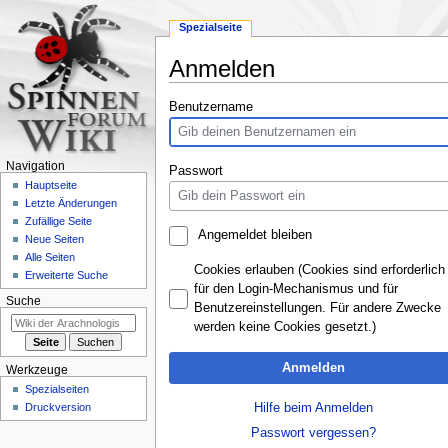
Spezialseite
Anmelden
Zur
Zur
Benutzername
Navigation
Suche
springen
springen
Navigation
Passwort
Hauptseite
Letzte Änderungen
Zufällige Seite
Angemeldet bleiben
Neue Seiten
Alle Seiten
Cookies erlauben (Cookies sind erforderlich
Erweiterte Suche
für den Login-Mechanismus und für
Suche
Benutzereinstellungen. Für andere Zwecke
werden keine Cookies gesetzt.)
Anmelden
Werkzeuge
Spezialseiten
Hilfe beim Anmelden
Druckversion
Passwort vergessen?