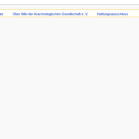
tz
Über Wiki der Arachnologischen Gesellschaft e. V.
Haftungsausschluss