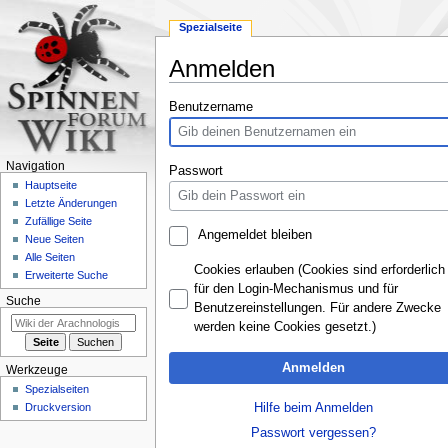
Spezialseite
Anmelden
Zur
Zur
Benutzername
Navigation
Suche
springen
springen
Navigation
Passwort
Hauptseite
Letzte Änderungen
Zufällige Seite
Angemeldet bleiben
Neue Seiten
Alle Seiten
Cookies erlauben (Cookies sind erforderlich
Erweiterte Suche
für den Login-Mechanismus und für
Suche
Benutzereinstellungen. Für andere Zwecke
werden keine Cookies gesetzt.)
Anmelden
Werkzeuge
Spezialseiten
Hilfe beim Anmelden
Druckversion
Passwort vergessen?