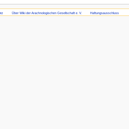
tz
Über Wiki der Arachnologischen Gesellschaft e. V.
Haftungsausschluss