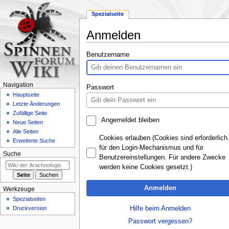
Spezialseite
Anmelden
Zur
Zur
Benutzername
Navigation
Suche
springen
springen
Navigation
Passwort
Hauptseite
Letzte Änderungen
Zufällige Seite
Angemeldet bleiben
Neue Seiten
Alle Seiten
Cookies erlauben (Cookies sind erforderlich
Erweiterte Suche
für den Login-Mechanismus und für
Suche
Benutzereinstellungen. Für andere Zwecke
werden keine Cookies gesetzt.)
Anmelden
Werkzeuge
Spezialseiten
Hilfe beim Anmelden
Druckversion
Passwort vergessen?