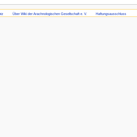
tz
Über Wiki der Arachnologischen Gesellschaft e. V.
Haftungsausschluss