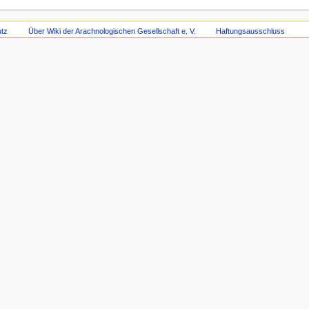
tz
Über Wiki der Arachnologischen Gesellschaft e. V.
Haftungsausschluss