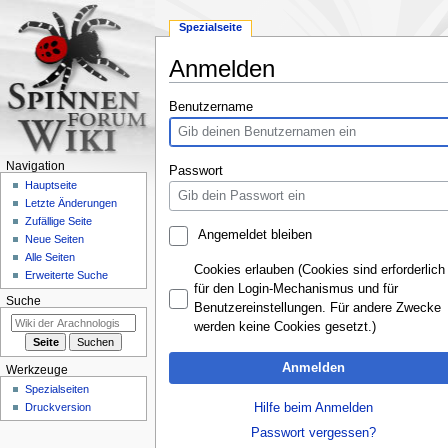
Spezialseite
Anmelden
Zur
Zur
Benutzername
Navigation
Suche
springen
springen
Navigation
Passwort
Hauptseite
Letzte Änderungen
Zufällige Seite
Angemeldet bleiben
Neue Seiten
Alle Seiten
Cookies erlauben (Cookies sind erforderlich
Erweiterte Suche
für den Login-Mechanismus und für
Suche
Benutzereinstellungen. Für andere Zwecke
werden keine Cookies gesetzt.)
Anmelden
Werkzeuge
Spezialseiten
Hilfe beim Anmelden
Druckversion
Passwort vergessen?