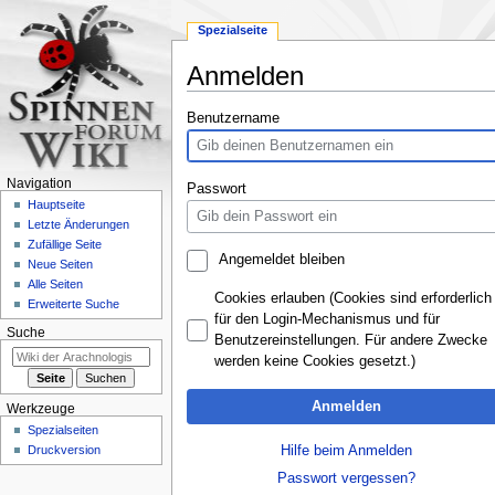
Spezialseite
Anmelden
Zur
Zur
Benutzername
Navigation
Suche
springen
springen
Navigation
Passwort
Hauptseite
Letzte Änderungen
Zufällige Seite
Angemeldet bleiben
Neue Seiten
Alle Seiten
Cookies erlauben (Cookies sind erforderlich
Erweiterte Suche
für den Login-Mechanismus und für
Suche
Benutzereinstellungen. Für andere Zwecke
werden keine Cookies gesetzt.)
Anmelden
Werkzeuge
Spezialseiten
Hilfe beim Anmelden
Druckversion
Passwort vergessen?