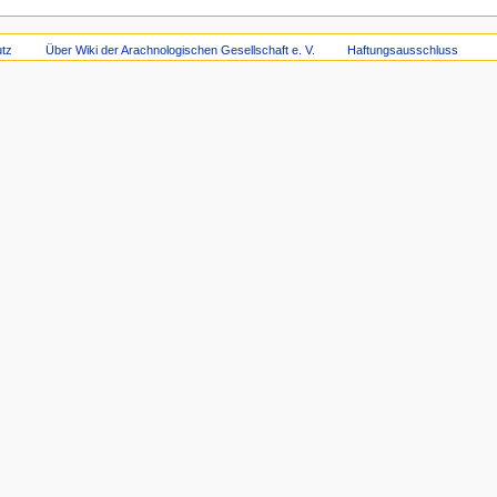
tz
Über Wiki der Arachnologischen Gesellschaft e. V.
Haftungsausschluss