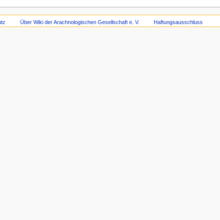
tz
Über Wiki der Arachnologischen Gesellschaft e. V.
Haftungsausschluss