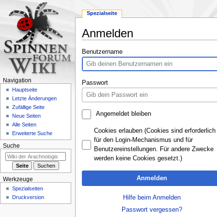
Spezialseite
Anmelden
Zur
Zur
Benutzername
Navigation
Suche
springen
springen
Navigation
Passwort
Hauptseite
Letzte Änderungen
Zufällige Seite
Angemeldet bleiben
Neue Seiten
Alle Seiten
Cookies erlauben (Cookies sind erforderlich
Erweiterte Suche
für den Login-Mechanismus und für
Suche
Benutzereinstellungen. Für andere Zwecke
werden keine Cookies gesetzt.)
Anmelden
Werkzeuge
Spezialseiten
Hilfe beim Anmelden
Druckversion
Passwort vergessen?