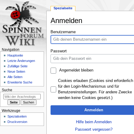
Spezialseite
Anmelden
Zur
Zur
Benutzername
Navigation
Suche
springen
springen
Navigation
Passwort
Hauptseite
Letzte Änderungen
Zufällige Seite
Angemeldet bleiben
Neue Seiten
Alle Seiten
Cookies erlauben (Cookies sind erforderlich
Erweiterte Suche
für den Login-Mechanismus und für
Suche
Benutzereinstellungen. Für andere Zwecke
werden keine Cookies gesetzt.)
Anmelden
Werkzeuge
Spezialseiten
Hilfe beim Anmelden
Druckversion
Passwort vergessen?