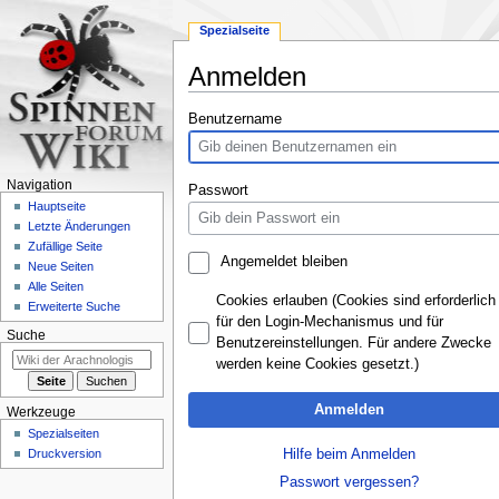
Spezialseite
Anmelden
Zur
Zur
Benutzername
Navigation
Suche
springen
springen
Navigation
Passwort
Hauptseite
Letzte Änderungen
Zufällige Seite
Angemeldet bleiben
Neue Seiten
Alle Seiten
Cookies erlauben (Cookies sind erforderlich
Erweiterte Suche
für den Login-Mechanismus und für
Suche
Benutzereinstellungen. Für andere Zwecke
werden keine Cookies gesetzt.)
Anmelden
Werkzeuge
Spezialseiten
Hilfe beim Anmelden
Druckversion
Passwort vergessen?