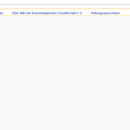
tz
Über Wiki der Arachnologischen Gesellschaft e. V.
Haftungsausschluss