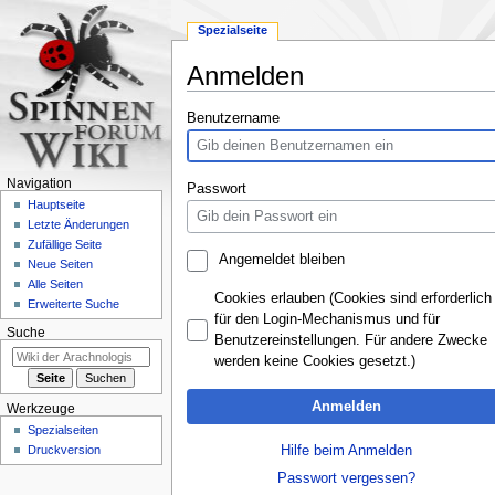
Spezialseite
Anmelden
Zur
Zur
Benutzername
Navigation
Suche
springen
springen
Navigation
Passwort
Hauptseite
Letzte Änderungen
Zufällige Seite
Angemeldet bleiben
Neue Seiten
Alle Seiten
Cookies erlauben (Cookies sind erforderlich
Erweiterte Suche
für den Login-Mechanismus und für
Suche
Benutzereinstellungen. Für andere Zwecke
werden keine Cookies gesetzt.)
Anmelden
Werkzeuge
Spezialseiten
Hilfe beim Anmelden
Druckversion
Passwort vergessen?