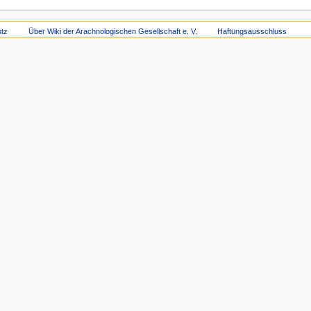
tz
Über Wiki der Arachnologischen Gesellschaft e. V.
Haftungsausschluss