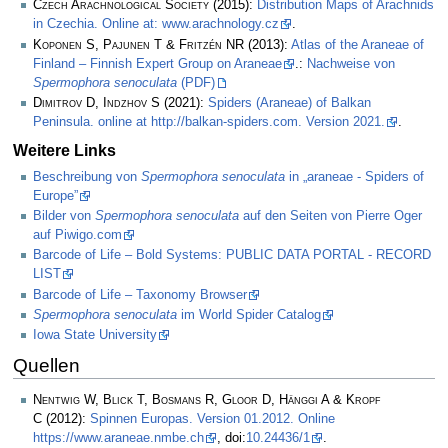
Czech Arachnological Society
(2015):
Distribution Maps of Arachnids
in Czechia. Online at: www.arachnology.cz
.
Koponen S, Pajunen T & Fritzén NR
(2013):
Atlas of the Araneae of
Finland – Finnish Expert Group on Araneae
.:
Nachweise von
Spermophora senoculata
(PDF)
Dimitrov D, Indzhov S
(2021):
Spiders (Araneae) of Balkan
Peninsula. online at http://balkan-spiders.com. Version 2021.
.
Weitere Links
Beschreibung von
Spermophora senoculata
in „araneae - Spiders of
Europe”
Bilder von
Spermophora senoculata
auf den Seiten von Pierre Oger
auf Piwigo.com
Barcode of Life – Bold Systems: PUBLIC DATA PORTAL - RECORD
LIST
Barcode of Life – Taxonomy Browser
Spermophora senoculata
im World Spider Catalog
Iowa State University
Quellen
Nentwig W, Blick T, Bosmans R, Gloor D, Hänggi A & Kropf
C
(2012):
Spinnen Europas. Version 01.2012. Online
https://www.araneae.nmbe.ch
, doi:
10.24436/1
.