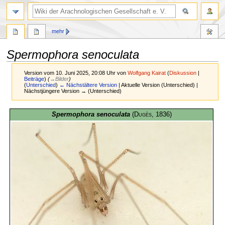
mehr
Spermophora senoculata
Version vom 10. Juni 2025, 20:08 Uhr von
Wolfgang Kairat
(
Diskussion
|
Beiträge
)
(
→
Bilder
)
(
Unterschied
)
← Nächstältere Version
| Aktuelle Version (Unterschied) |
Nächstjüngere Version → (Unterschied)
Zur
Zur
Spermophora senoculata
(
Dugès
, 1836)
Navigation
Suche
springen
springen