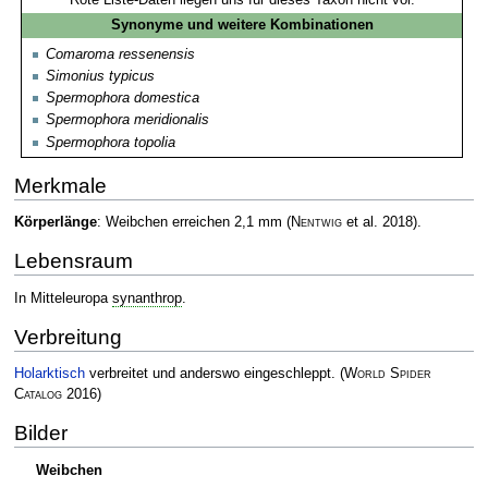
Synonyme und weitere Kombinationen
Comaroma ressenensis
Simonius typicus
Spermophora domestica
Spermophora meridionalis
Spermophora topolia
Merkmale
Körperlänge
: Weibchen erreichen 2,1 mm
(
Nentwig
et al. 2018)
.
Lebensraum
In Mitteleuropa
synanthrop
.
Verbreitung
Holarktisch
verbreitet und anderswo eingeschleppt.
(
World Spider
Catalog
2016)
Bilder
Weibchen