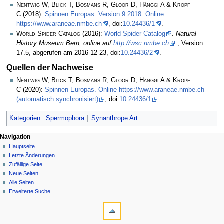
Nentwig W, Blick T, Bosmans R, Gloor D, Hänggi A & Kropf
C
(2018):
Spinnen Europas. Version 9.2018. Online
https://www.araneae.nmbe.ch
, doi:
10.24436/1
.
World Spider Catalog
(2016):
World Spider Catalog
.
Natural
History Museum Bern, online auf
http://wsc.nmbe.ch
, Version
17.5, abgerufen am 2016-12-23, doi:
10.24436/2
.
Quellen der Nachweise
Nentwig W, Blick T, Bosmans R, Gloor D, Hänggi A & Kropf
C
(2020):
Spinnen Europas. Online https://www.araneae.nmbe.ch
(automatisch synchronisiert)
, doi:
10.24436/1
.
Kategorien
:
Spermophora
Synanthrope Art
Navigation
Hauptseite
Letzte Änderungen
Zufällige Seite
Neue Seiten
Alle Seiten
Erweiterte Suche