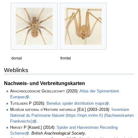
dorsal
frontal
Weblinks
Nachweis- und Verbreitungskarten
Arachnologische Gesellschaft
(2020):
Atlas der Spinnentiere
Europas
.
Tutelaers P
(2026):
Benelux spider distribution maps
.
Muséum national d’Histoire naturelle
[Ed.] (2003–2019):
Inventaire
National du Patrimoine Naturel (https://inpn.mnhn.fr) (Nachweiskarten
Frankreichs)
.
Harvey P
[Koord.] (2014):
Spider and Harvestman Recording
Scheme
.
British Arachnological Society
.