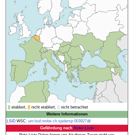
etabliert,
nicht etabliert,
nicht betrachtet
Weitere Informationen
LSID
WSC:
urn:lsid:nmbe.ch:spidersp:003927
Gefährdung nach
Roter Liste
Rote Liste-Daten liegen uns für dieses Taxon nicht vor.