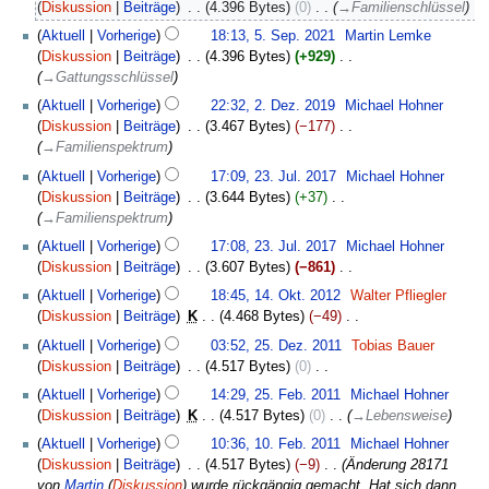
Diskussion
Beiträge
‎
4.396 Bytes
0
‎
→
Familienschlüssel
Aktuell
Vorherige
18:13, 5. Sep. 2021
‎
Martin Lemke
Diskussion
Beiträge
‎
4.396 Bytes
+929
‎
→
Gattungsschlüssel
2.
Aktuell
Vorherige
22:32, 2. Dez. 2019
‎
Michael Hohner
Dezember
Diskussion
Beiträge
‎
3.467 Bytes
−177
‎
2019
→
Familienspektrum
23.
Aktuell
Vorherige
17:09, 23. Jul. 2017
‎
Michael Hohner
Juli
Diskussion
Beiträge
‎
3.644 Bytes
+37
‎
2017
→
Familienspektrum
Aktuell
Vorherige
17:08, 23. Jul. 2017
‎
Michael Hohner
Diskussion
Beiträge
‎
3.607 Bytes
−861
‎
K
14.
Aktuell
Vorherige
18:45, 14. Okt. 2012
‎
Walter Pfliegler
e
Oktober
Diskussion
Beiträge
‎
K
4.468 Bytes
−49
‎
i
2012
K
25.
Aktuell
Vorherige
03:52, 25. Dez. 2011
‎
Tobias Bauer
n
e
Dezember
Diskussion
Beiträge
‎
4.517 Bytes
0
‎
e
i
2011
K
25.
B
Aktuell
Vorherige
14:29, 25. Feb. 2011
‎
Michael Hohner
n
e
Februar
e
Diskussion
Beiträge
‎
K
4.517 Bytes
0
‎
→
Lebensweise
e
i
2011
a
10.
B
Aktuell
Vorherige
10:36, 10. Feb. 2011
‎
Michael Hohner
n
r
Februar
e
Diskussion
Beiträge
‎
4.517 Bytes
−9
‎
Änderung 28171
e
b
2011
a
von
Martin
(
Diskussion
) wurde rückgängig gemacht. Hat sich dann