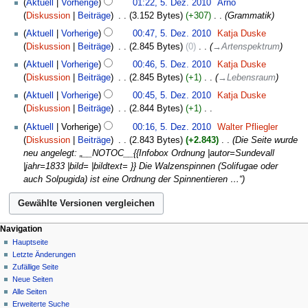
Aktuell
Vorherige
01:22, 5. Dez. 2010
‎
Arno
f
e
u
e
s
a
Diskussion
Beiträge
‎
3.152 Bytes
+307
‎
Grammatik
a
B
s
n
u
r
s
e
a
Aktuell
Vorherige
00:47, 5. Dez. 2010
‎
Katja Duske
f
n
b
s
a
m
Diskussion
Beiträge
‎
2.845 Bytes
0
‎
→
Artenspektrum
a
g
e
u
r
m
s
Aktuell
Vorherige
00:46, 5. Dez. 2010
‎
Katja Duske
i
n
b
e
s
Diskussion
Beiträge
‎
2.845 Bytes
+1
‎
→
Lebensraum
t
g
e
n
u
u
Aktuell
Vorherige
00:45, 5. Dez. 2010
‎
Katja Duske
i
f
n
n
Diskussion
Beiträge
‎
2.844 Bytes
+1
‎
t
a
g
g
K
u
s
Aktuell
Vorherige
00:16, 5. Dez. 2010
‎
Walter Pfliegler
s
e
n
s
Diskussion
Beiträge
‎
2.843 Bytes
+2.843
‎
Die Seite wurde
z
i
g
u
neu angelegt: „__NOTOC__{{Infobox Ordnung |autor=Sundevall
u
n
s
n
|jahr=1833 |bild= |bildtext= }} Die Walzenspinnen (Solifugae oder
s
e
z
g
auch Solpugida) ist eine Ordnung der Spinnentieren …“
a
B
u
m
e
s
m
a
a
e
r
m
Navigation
n
b
m
Hauptseite
f
e
e
Letzte Änderungen
a
i
n
Zufällige Seite
s
t
f
Neue Seiten
s
u
Alle Seiten
a
u
n
Erweiterte Suche
s