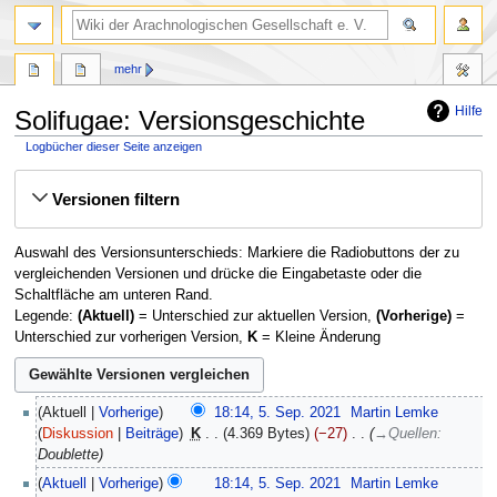
mehr
Hilfe
Solifugae: Versionsgeschichte
Logbücher dieser Seite anzeigen
Zur
Zur
Versionen filtern
Navigation
Suche
springen
springen
Auswahl des Versionsunterschieds: Markiere die Radiobuttons der zu
vergleichenden Versionen und drücke die Eingabetaste oder die
Schaltfläche am unteren Rand.
Legende:
(Aktuell)
= Unterschied zur aktuellen Version,
(Vorherige)
=
Unterschied zur vorherigen Version,
K
= Kleine Änderung
5.
Aktuell
Vorherige
18:14, 5. Sep. 2021
‎
Martin Lemke
September
Diskussion
Beiträge
‎
K
4.369 Bytes
−27
‎
→
Quellen
:
2021
Doublette
Aktuell
Vorherige
18:14, 5. Sep. 2021
‎
Martin Lemke