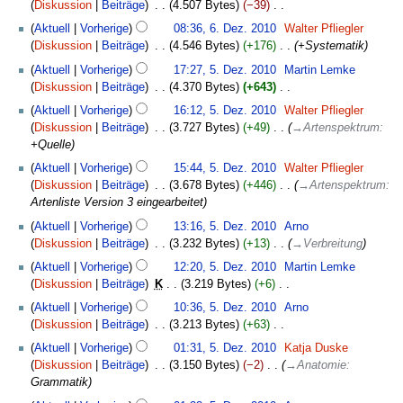
Dezember
g
Diskussion
Beiträge
‎
4.507 Bytes
−39
‎
u
e
i
2010
s
K
n
B
Aktuell
Vorherige
08:36, 6. Dez. 2010
‎
Walter Pfliegler
n
z
e
g
e
Diskussion
Beiträge
‎
4.546 Bytes
+176
‎
+Systematik
e
u
i
a
5.
B
s
Aktuell
Vorherige
17:27, 5. Dez. 2010
‎
Martin Lemke
n
r
Dezember
e
a
Diskussion
Beiträge
‎
4.370 Bytes
+643
‎
e
b
2010
a
m
K
B
Aktuell
Vorherige
16:12, 5. Dez. 2010
‎
Walter Pfliegler
e
r
m
e
e
Diskussion
Beiträge
‎
3.727 Bytes
+49
‎
→
Artenspektrum
:
i
b
e
i
a
+Quelle
t
e
n
n
r
u
Aktuell
Vorherige
15:44, 5. Dez. 2010
‎
Walter Pfliegler
i
f
e
b
n
Diskussion
Beiträge
‎
3.678 Bytes
+446
‎
→
Artenspektrum
:
t
a
B
e
g
Artenliste Version 3 eingearbeitet
u
s
e
i
s
n
s
a
Aktuell
Vorherige
13:16, 5. Dez. 2010
‎
Arno
t
z
g
u
r
Diskussion
Beiträge
‎
3.232 Bytes
+13
‎
→
Verbreitung
u
u
s
n
b
n
s
Aktuell
Vorherige
12:20, 5. Dez. 2010
‎
Martin Lemke
z
g
e
g
a
Diskussion
Beiträge
‎
K
3.219 Bytes
+6
‎
u
i
s
m
K
s
Aktuell
Vorherige
10:36, 5. Dez. 2010
‎
Arno
t
z
m
e
a
Diskussion
Beiträge
‎
3.213 Bytes
+63
‎
u
u
e
i
m
K
n
s
Aktuell
Vorherige
01:31, 5. Dez. 2010
‎
Katja Duske
n
n
m
e
g
a
Diskussion
Beiträge
‎
3.150 Bytes
−2
‎
→
Anatomie
:
f
e
e
i
s
m
Grammatik
a
B
n
n
z
m
s
e