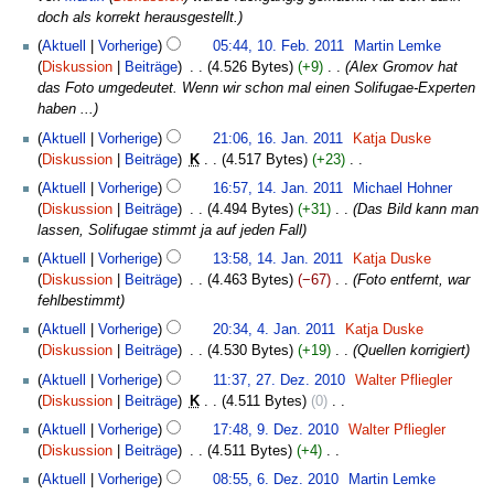
B
e
r
doch als korrekt herausgestellt.
e
i
b
a
Aktuell
Vorherige
05:44, 10. Feb. 2011
‎
Martin Lemke
t
e
r
Diskussion
Beiträge
‎
4.526 Bytes
+9
‎
Alex Gromov hat
u
i
b
das Foto umgedeutet. Wenn wir schon mal einen Solifugae-Experten
n
t
e
haben ...
g
u
i
16.
s
Aktuell
Vorherige
21:06, 16. Jan. 2011
‎
Katja Duske
n
t
Januar
z
Diskussion
Beiträge
‎
K
4.517 Bytes
+23
‎
g
u
2011
u
K
14.
s
Aktuell
Vorherige
16:57, 14. Jan. 2011
‎
Michael Hohner
n
s
e
Januar
z
Diskussion
Beiträge
‎
4.494 Bytes
+31
‎
Das Bild kann man
g
a
i
2011
u
lassen, Solifugae stimmt ja auf jeden Fall
s
m
n
s
z
m
Aktuell
Vorherige
13:58, 14. Jan. 2011
‎
Katja Duske
e
a
u
e
Diskussion
Beiträge
‎
4.463 Bytes
−67
‎
Foto entfernt, war
B
m
s
n
fehlbestimmt
e
m
a
f
4.
a
e
Aktuell
Vorherige
20:34, 4. Jan. 2011
‎
Katja Duske
m
a
Januar
r
n
Diskussion
Beiträge
‎
4.530 Bytes
+19
‎
Quellen korrigiert
m
s
2011
b
f
27.
e
Aktuell
Vorherige
11:37, 27. Dez. 2010
‎
Walter Pfliegler
s
e
a
Dezember
n
Diskussion
Beiträge
‎
K
4.511 Bytes
0
‎
u
i
s
2010
f
K
9.
n
Aktuell
Vorherige
17:48, 9. Dez. 2010
‎
Walter Pfliegler
t
s
a
e
Dezember
g
Diskussion
Beiträge
‎
4.511 Bytes
+4
‎
u
u
s
i
2010
K
6.
n
n
Aktuell
Vorherige
08:55, 6. Dez. 2010
‎
Martin Lemke
s
n
e
g