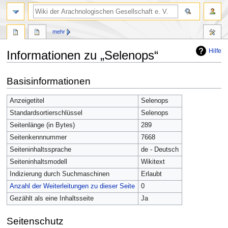
mehr
Hilfe
Informationen zu „Selenops“
Zur
Zur
Basisinformationen
Navigation
Suche
springen
springen
Anzeigetitel
Selenops
Standardsortierschlüssel
Selenops
Seitenlänge (in Bytes)
289
Seitenkennnummer
7668
Seiteninhaltssprache
de - Deutsch
Seiteninhaltsmodell
Wikitext
Indizierung durch Suchmaschinen
Erlaubt
Anzahl der Weiterleitungen zu dieser Seite
0
Gezählt als eine Inhaltsseite
Ja
Seitenschutz