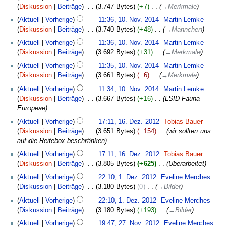
g
e
Diskussion
Beiträge
‎
3.747 Bytes
+7
‎
→
Merkmale
a
Aktuell
Vorherige
11:36, 10. Nov. 2014
‎
Martin Lemke
r
Diskussion
Beiträge
‎
3.740 Bytes
+48
‎
→
Männchen
b
Aktuell
Vorherige
11:36, 10. Nov. 2014
‎
Martin Lemke
e
Diskussion
Beiträge
‎
3.692 Bytes
+31
‎
→
Merkmale
i
t
Aktuell
Vorherige
11:35, 10. Nov. 2014
‎
Martin Lemke
u
Diskussion
Beiträge
‎
3.661 Bytes
−6
‎
→
Merkmale
n
Aktuell
Vorherige
11:34, 10. Nov. 2014
‎
Martin Lemke
g
Diskussion
Beiträge
‎
3.667 Bytes
+16
‎
LSID Fauna
s
Europeae
z
16.
u
Aktuell
Vorherige
17:11, 16. Dez. 2012
‎
Tobias Bauer
Dezember
s
Diskussion
Beiträge
‎
3.651 Bytes
−154
‎
wir sollten uns
2012
a
auf die Reifebox beschränken
m
Aktuell
Vorherige
17:11, 16. Dez. 2012
‎
Tobias Bauer
m
Diskussion
Beiträge
‎
3.805 Bytes
+625
‎
Überarbeitet
e
1.
Aktuell
Vorherige
22:10, 1. Dez. 2012
‎
Eveline Merches
n
Dezember
Diskussion
Beiträge
‎
3.180 Bytes
0
‎
→
Bilder
f
2012
a
Aktuell
Vorherige
22:10, 1. Dez. 2012
‎
Eveline Merches
s
Diskussion
Beiträge
‎
3.180 Bytes
+193
‎
→
Bilder
s
27.
Aktuell
Vorherige
19:47, 27. Nov. 2012
‎
Eveline Merches
u