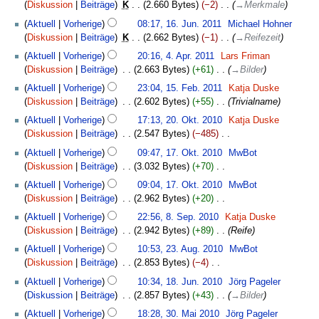
n
e
Diskussion
Beiträge
‎
K
2.660 Bytes
−2
‎
→
Merkmale
e
b
g
a
B
Aktuell
Vorherige
08:17, 16. Jun. 2011
‎
Michael Hohner
e
s
r
e
Diskussion
Beiträge
‎
K
2.662 Bytes
−1
‎
→
Reifezeit
i
z
b
a
4.
t
u
Aktuell
Vorherige
20:16, 4. Apr. 2011
‎
Lars Friman
e
r
April
u
s
Diskussion
Beiträge
‎
2.663 Bytes
+61
‎
→
Bilder
i
b
2011
n
a
15.
t
Aktuell
Vorherige
23:04, 15. Feb. 2011
‎
Katja Duske
e
g
m
Februar
u
Diskussion
Beiträge
‎
2.602 Bytes
+55
‎
Trivialname
i
s
m
2011
n
20.
t
z
Aktuell
Vorherige
17:13, 20. Okt. 2010
‎
Katja Duske
e
g
Oktober
u
u
Diskussion
Beiträge
‎
2.547 Bytes
−485
‎
n
s
2010
n
s
K
17.
f
z
Aktuell
Vorherige
09:47, 17. Okt. 2010
‎
MwBot
g
a
e
Oktober
a
u
Diskussion
Beiträge
‎
3.032 Bytes
+70
‎
s
m
i
2010
s
s
K
z
Aktuell
Vorherige
09:04, 17. Okt. 2010
‎
MwBot
m
n
s
a
e
u
Diskussion
Beiträge
‎
2.962 Bytes
+20
‎
e
e
u
m
i
s
K
8.
n
B
n
Aktuell
Vorherige
22:56, 8. Sep. 2010
‎
Katja Duske
m
n
a
e
September
f
e
g
Diskussion
Beiträge
‎
2.942 Bytes
+89
‎
Reife
e
e
m
i
2010
a
a
23.
n
B
Aktuell
Vorherige
10:53, 23. Aug. 2010
‎
MwBot
m
n
s
r
August
f
e
Diskussion
Beiträge
‎
2.853 Bytes
−4
‎
e
e
s
b
2010
a
a
K
18.
n
B
u
Aktuell
Vorherige
10:34, 18. Jun. 2010
‎
Jörg Pageler
e
s
r
e
Juni
f
e
n
Diskussion
Beiträge
‎
2.857 Bytes
+43
‎
→
Bilder
i
s
b
i
2010
a
a
g
30.
t
u
Aktuell
Vorherige
18:28, 30. Mai 2010
‎
Jörg Pageler
e
n
s