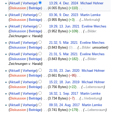
2026
4.
Aktuell
Vorherige
13:29, 4. Dez. 2024
‎
Michael Hohner
Dezember
Diskussion
Beiträge
‎
4.065 Bytes
+110
‎
2024
K
9.
Aktuell
Vorherige
03:36, 9. Dez. 2023
‎
Martin Lemke
e
Dezember
Diskussion
Beiträge
‎
3.955 Bytes
+3
‎
→
Merkmale
i
2023
13.
Aktuell
Vorherige
19:29, 13. Jun. 2021
‎
Eveline Merches
n
Juni
Diskussion
Beiträge
‎
3.952 Bytes
+109
‎
→
Bilder
:
e
2021
Zeichnungen v. Harald
B
5.
e
Aktuell
Vorherige
21:32, 5. Mär. 2021
‎
Eveline Merches
März
a
Diskussion
Beiträge
‎
3.843 Bytes
0
‎
→
Bilder
:
umsortiert
2021
r
Aktuell
Vorherige
21:31, 5. Mär. 2021
‎
Eveline Merches
b
Diskussion
Beiträge
‎
3.843 Bytes
+182
‎
→
Bilder
:
e
Zeichnungen v. Harald
i
23.
Aktuell
Vorherige
21:55, 23. Jan. 2020
‎
Michael Hohner
t
Januar
Diskussion
Beiträge
‎
3.661 Bytes
−95
‎
u
2020
K
18.
n
Aktuell
Vorherige
15:22, 18. Jun. 2019
‎
Michael Hohner
e
Juni
g
Diskussion
Beiträge
‎
3.756 Bytes
+22
‎
→
Lebensraum
i
2019
s
1.
Aktuell
Vorherige
16:32, 1. Sep. 2017
‎
Martin Lemke
n
z
September
Diskussion
Beiträge
‎
3.734 Bytes
−7
‎
→
Verbreitung
e
u
2017
24.
B
s
Aktuell
Vorherige
09:33, 24. Aug. 2017
‎
Martin Lemke
August
e
a
Diskussion
Beiträge
‎
3.741 Bytes
+179
‎
→
Lebensraum
2017
a