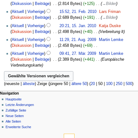
r
Mai
u
n
Diskussion
Beiträge
‎
2.814 Bytes
+125
‎
→
Bilder
i
e
s
b
2010
n
g
21.
t
B
u
Aktuell
Vorherige
15:52, 21. Feb. 2010
‎
Lars Friman
e
g
Februar
u
e
n
Diskussion
Beiträge
‎
2.689 Bytes
+191
‎
→
Bilder
i
s
2010
n
a
g
15.
t
z
Aktuell
Vorherige
20:21, 15. Jan. 2010
‎
Katja Duske
g
r
Januar
u
u
Diskussion
Beiträge
‎
2.498 Bytes
+40
‎
Verbreitung lt
s
b
2010
n
s
21.
z
Aktuell
Vorherige
11:29, 21. Aug. 2009
‎
Martin Lemke
e
g
a
August
u
Diskussion
Beiträge
‎
2.458 Bytes
+69
‎
i
s
m
2009
s
K
27.
t
z
Aktuell
Vorherige
09:41, 27. Mär. 2009
‎
Martin Lemke
m
a
e
März
u
u
Diskussion
Beiträge
‎
2.389 Bytes
+441
‎
Europäische
e
m
i
2009
n
s
Verbreitungskarte
n
m
n
g
a
f
e
e
s
m
a
n
B
z
m
s
(
neueste
|
älteste
) Zeige (
jüngere 50
|
ältere 50
) (
20
|
50
|
100
|
250
|
500
)
f
e
u
e
s
a
a
s
Navigation
n
u
s
r
a
Hauptseite
f
n
s
b
m
Letzte Änderungen
a
g
u
e
m
Zufällige Seite
s
n
i
e
Neue Seiten
s
g
t
Alle Seiten
n
u
u
Erweiterte Suche
f
n
n
a
g