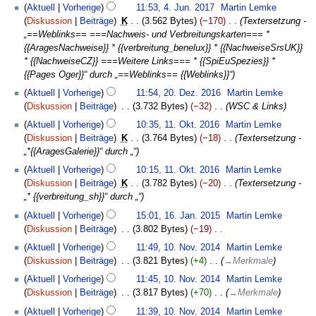
m
4.
Aktuell
Vorherige
11:53, 4. Jun. 2017
‎
Martin Lemke
r
m
Juni
Diskussion
Beiträge
‎
K
3.562 Bytes
−170
‎
Textersetzung -
b
e
2017
„==Weblinks== ===Nachweis- und Verbreitungskarten=== *
e
n
{{AragesNachweise}} * {{verbreitung_benelux}} * {{NachweiseSrsUK}}
i
f
* {{NachweiseCZ}} ===Weitere Links=== * {{SpiEuSpezies}} *
t
a
{{Pages Oger}}“ durch „==Weblinks== {{Weblinks}}“
u
s
20.
Aktuell
Vorherige
11:54, 20. Dez. 2016
‎
Martin Lemke
n
s
Dezember
Diskussion
Beiträge
‎
3.732 Bytes
−32
‎
WSC & Links
g
u
2016
11.
s
n
Aktuell
Vorherige
10:35, 11. Okt. 2016
‎
Martin Lemke
Oktober
z
g
Diskussion
Beiträge
‎
K
3.764 Bytes
−18
‎
Textersetzung -
2016
u
„*{{AragesGalerie}}“ durch „“
s
Aktuell
Vorherige
10:15, 11. Okt. 2016
‎
Martin Lemke
a
Diskussion
Beiträge
‎
K
3.782 Bytes
−20
‎
Textersetzung -
m
„* {{verbreitung_sh}}“ durch „“
m
16.
e
Aktuell
Vorherige
15:01, 16. Jan. 2015
‎
Martin Lemke
Januar
n
Diskussion
Beiträge
‎
3.802 Bytes
−19
‎
2015
f
K
10.
Aktuell
Vorherige
11:49, 10. Nov. 2014
‎
Martin Lemke
a
e
November
Diskussion
Beiträge
‎
3.821 Bytes
+4
‎
→
Merkmale
s
i
2014
Aktuell
Vorherige
11:45, 10. Nov. 2014
‎
Martin Lemke
s
n
Diskussion
Beiträge
‎
3.817 Bytes
+70
‎
→
Merkmale
u
e
n
B
Aktuell
Vorherige
11:39, 10. Nov. 2014
‎
Martin Lemke