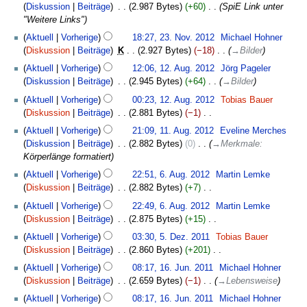
November
Diskussion
Beiträge
‎
2.987 Bytes
+60
‎
SpiE Link unter
n
2012
"Weitere Links"
g
23.
Aktuell
Vorherige
18:27, 23. Nov. 2012
‎
Michael Hohner
November
Diskussion
Beiträge
‎
K
2.927 Bytes
−18
‎
→
Bilder
2012
12.
Aktuell
Vorherige
12:06, 12. Aug. 2012
‎
Jörg Pageler
August
Diskussion
Beiträge
‎
2.945 Bytes
+64
‎
→
Bilder
2012
Aktuell
Vorherige
00:23, 12. Aug. 2012
‎
Tobias Bauer
Diskussion
Beiträge
‎
2.881 Bytes
−1
‎
K
11.
Aktuell
Vorherige
21:09, 11. Aug. 2012
‎
Eveline Merches
e
August
Diskussion
Beiträge
‎
2.882 Bytes
0
‎
→
Merkmale
:
i
2012
Körperlänge formatiert
n
6.
Aktuell
Vorherige
22:51, 6. Aug. 2012
‎
Martin Lemke
e
August
Diskussion
Beiträge
‎
2.882 Bytes
+7
‎
B
2012
K
e
Aktuell
Vorherige
22:49, 6. Aug. 2012
‎
Martin Lemke
e
a
Diskussion
Beiträge
‎
2.875 Bytes
+15
‎
i
r
K
5.
Aktuell
Vorherige
03:30, 5. Dez. 2011
‎
Tobias Bauer
n
b
e
Dezember
Diskussion
Beiträge
‎
2.860 Bytes
+201
‎
e
e
i
2011
K
16.
B
Aktuell
Vorherige
08:17, 16. Jun. 2011
‎
Michael Hohner
i
n
e
Juni
e
Diskussion
Beiträge
‎
2.659 Bytes
−1
‎
→
Lebensweise
t
e
i
2011
a
u
B
Aktuell
Vorherige
08:17, 16. Jun. 2011
‎
Michael Hohner
n
r