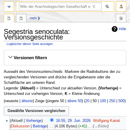
mehr
Hilfe
Segestria senoculata:
Versionsgeschichte
Logbücher dieser Seite anzeigen
Zur
Zur
Versionen filtern
Navigation
Suche
springen
springen
Auswahl des Versionsunterschieds: Markiere die Radiobuttons der zu
vergleichenden Versionen und drücke die Eingabetaste oder die
Schaltfläche am unteren Rand.
Legende:
(Aktuell)
= Unterschied zur aktuellen Version,
(Vorherige)
=
Unterschied zur vorherigen Version,
K
= Kleine Änderung
(
neueste
|
älteste
) Zeige (
jüngere 50
|
ältere 50
) (
20
|
50
|
100
|
250
|
500
)
29.
Aktuell
Vorherige
16:55, 29. Jun. 2026
‎
Wolfgang Kairat
Juni
Diskussion
Beiträge
‎
4.106 Bytes
+41
‎
→
Bilder