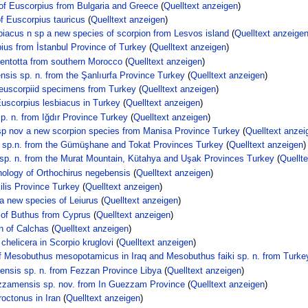
 of Euscorpius from Bulgaria and Greece
(
Quelltext anzeigen
)
of Euscorpius tauricus
(
Quelltext anzeigen
)
sbiacus n sp a new species of scorpion from Lesvos island
(
Quelltext anzeige
pius from İstanbul Province of Turkey
(
Quelltext anzeigen
)
ttentotta from southern Morocco
(
Quelltext anzeigen
)
nsis sp. n. from the Şanlıurfa Province Turkey
(
Quelltext anzeigen
)
 euscorpiid specimens from Turkey
(
Quelltext anzeigen
)
Euscorpius lesbiacus in Turkey
(
Quelltext anzeigen
)
p. n. from Iğdır Province Turkey
(
Quelltext anzeigen
)
 sp nov a new scorpion species from Manisa Province Turkey
(
Quelltext anzei
ai sp.n. from the Gümüşhane and Tokat Provinces Turkey
(
Quelltext anzeigen
)
i sp. n. from the Murat Mountain, Kütahya and Uşak Provinces Turkey
(
Quellt
ology of Orthochirus negebensis
(
Quelltext anzeigen
)
ilis Province Turkey
(
Quelltext anzeigen
)
 a new species of Leiurus
(
Quelltext anzeigen
)
 of Buthus from Cyprus
(
Quelltext anzeigen
)
on of Calchas
(
Quelltext anzeigen
)
chelicera in Scorpio kruglovi
(
Quelltext anzeigen
)
of Mesobuthus mesopotamicus in Iraq and Mesobuthus faiki sp. n. from Turke
nensis sp. n. from Fezzan Province Libya
(
Quelltext anzeigen
)
ezzamensis sp. nov. from In Guezzam Province
(
Quelltext anzeigen
)
octonus in Iran
(
Quelltext anzeigen
)