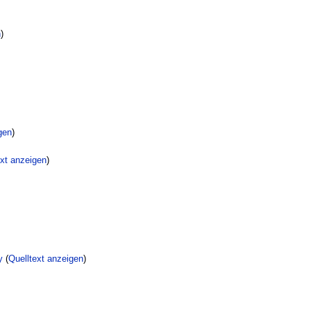
n
)
gen
)
ext anzeigen
)
y
(
Quelltext anzeigen
)