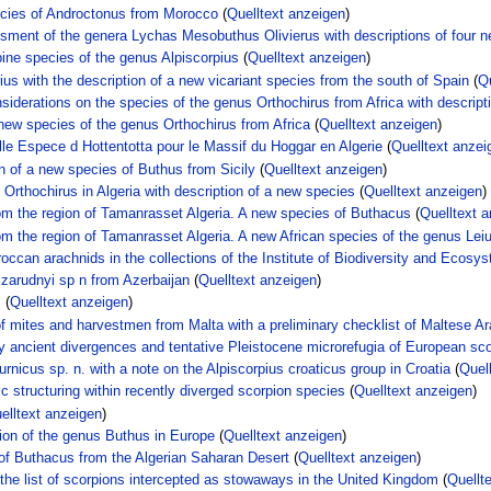
pecies of Androctonus from Morocco
(
Quelltext anzeigen
)
sment of the genera Lychas Mesobuthus Olivierus with descriptions of four 
pine species of the genus Alpiscorpius
(
Quelltext anzeigen
)
us with the description of a new vicariant species from the south of Spain
(
Qu
siderations on the species of the genus Orthochirus from Africa with descript
ew species of the genus Orthochirus from Africa
(
Quelltext anzeigen
)
le Espece d Hottentotta pour le Massif du Hoggar en Algerie
(
Quelltext anzei
n of a new species of Buthus from Sicily
(
Quelltext anzeigen
)
Orthochirus in Algeria with description of a new species
(
Quelltext anzeigen
)
rom the region of Tamanrasset Algeria. A new species of Buthacus
(
Quelltext 
om the region of Tamanrasset Algeria. A new African species of the genus Lei
ccan arachnids in the collections of the Institute of Biodiversity and Ecosy
zarudnyi sp n from Azerbaijan
(
Quelltext anzeigen
)
s
(
Quelltext anzeigen
)
 of mites and harvestmen from Malta with a preliminary checklist of Maltese A
ty ancient divergences and tentative Pleistocene microrefugia of European scor
urnicus sp. n. with a note on the Alpiscorpius croaticus group in Croatia
(
Quel
c structuring within recently diverged scorpion species
(
Quelltext anzeigen
)
elltext anzeigen
)
tion of the genus Buthus in Europe
(
Quelltext anzeigen
)
 of Buthacus from the Algerian Saharan Desert
(
Quelltext anzeigen
)
 the list of scorpions intercepted as stowaways in the United Kingdom
(
Quellt