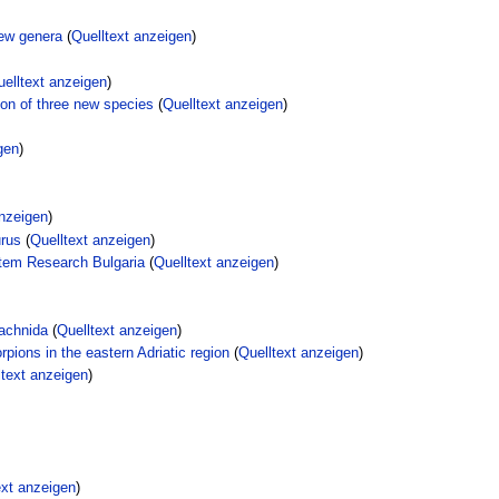
new genera
(
Quelltext anzeigen
)
elltext anzeigen
)
ion of three new species
(
Quelltext anzeigen
)
gen
)
anzeigen
)
urus
(
Quelltext anzeigen
)
stem Research Bulgaria
(
Quelltext anzeigen
)
rachnida
(
Quelltext anzeigen
)
pions in the eastern Adriatic region
(
Quelltext anzeigen
)
ltext anzeigen
)
ext anzeigen
)