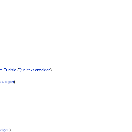
om Tunisia
(
Quelltext anzeigen
)
anzeigen
)
zeigen
)