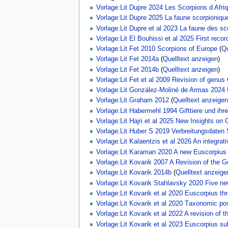
Vorlage:Lit Dupre 2024 Les Scorpions d Afri
Vorlage:Lit Dupre 2025 La faune scorpionique
Vorlage:Lit Dupre et al 2023 La faune des sc
Vorlage:Lit El Bouhissi et al 2025 First recor
Vorlage:Lit Fet 2010 Scorpions of Europe
(
Qu
Vorlage:Lit Fet 2014a
(
Quelltext anzeigen
)
Vorlage:Lit Fet 2014b
(
Quelltext anzeigen
)
Vorlage:Lit Fet et al 2009 Revision of genus
Vorlage:Lit González-Moliné de Armas 2024
Vorlage:Lit Graham 2012
(
Quelltext anzeigen
Vorlage:Lit Habermehl 1994 Gifttiere und ihr
Vorlage:Lit Hajri et al 2025 New Insights 
Vorlage:Lit Huber S 2019 Verbreitungsdaten
Vorlage:Lit Kalaentzis et al 2026 An integra
Vorlage:Lit Karaman 2020 A new Euscorpius 
Vorlage:Lit Kovarik 2007 A Revision of the G
Vorlage:Lit Kovarik 2014b
(
Quelltext anzeige
Vorlage:Lit Kovarik Stahlavsky 2020 Five n
Vorlage:Lit Kovarik et al 2020 Euscorpius thr
Vorlage:Lit Kovarik et al 2020 Тaxonomic pos
Vorlage:Lit Kovarik et al 2022 A revision of
Vorlage:Lit Kovarik et al 2023 Euscorpius s