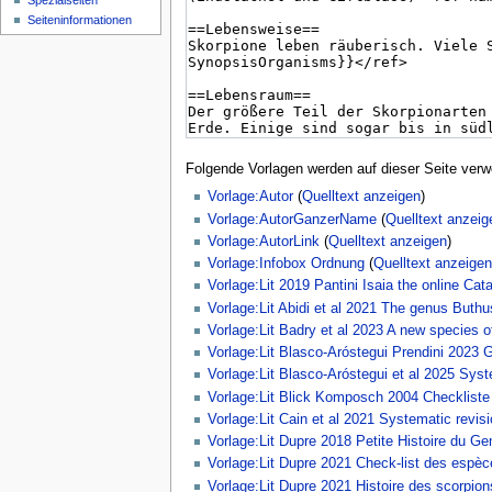
Spezialseiten
Seiten­­informationen
Folgende Vorlagen werden auf dieser Seite verw
Vorlage:Autor
(
Quelltext anzeigen
)
Vorlage:AutorGanzerName
(
Quelltext anzeig
Vorlage:AutorLink
(
Quelltext anzeigen
)
Vorlage:Infobox Ordnung
(
Quelltext anzeigen
Vorlage:Lit 2019 Pantini Isaia the online Cat
Vorlage:Lit Abidi et al 2021 The genus Buthus
Vorlage:Lit Badry et al 2023 A new species o
Vorlage:Lit Blasco-Aróstegui Prendini 2023
Vorlage:Lit Blasco-Aróstegui et al 2025 Sys
Vorlage:Lit Blick Komposch 2004 Checkliste
Vorlage:Lit Cain et al 2021 Systematic revi
Vorlage:Lit Dupre 2018 Petite Histoire du G
Vorlage:Lit Dupre 2021 Check-list des esp
Vorlage:Lit Dupre 2021 Histoire des scorpion