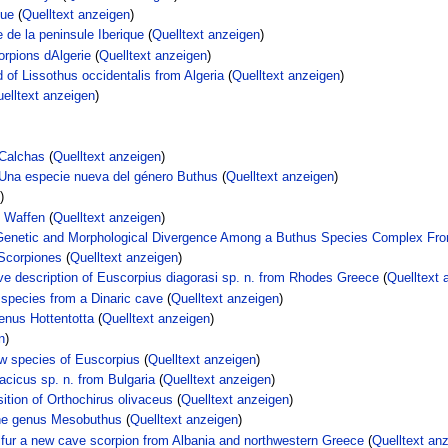
que
(
Quelltext anzeigen
)
 de la peninsule Iberique
(
Quelltext anzeigen
)
orpions dAlgerie
(
Quelltext anzeigen
)
d of Lissothus occidentalis from Algeria
(
Quelltext anzeigen
)
elltext anzeigen
)
 Calchas
(
Quelltext anzeigen
)
 Una especie nueva del género Buthus
(
Quelltext anzeigen
)
)
e Waffen
(
Quelltext anzeigen
)
on Genetic and Morphological Divergence Among a Buthus Species Complex Fr
 Scorpiones
(
Quelltext anzeigen
)
tive description of Euscorpius diagorasi sp. n. from Rhodes Greece
(
Quelltext 
species from a Dinaric cave
(
Quelltext anzeigen
)
enus Hottentotta
(
Quelltext anzeigen
)
n
)
ew species of Euscorpius
(
Quelltext anzeigen
)
acicus sp. n. from Bulgaria
(
Quelltext anzeigen
)
ition of Orthochirus olivaceus
(
Quelltext anzeigen
)
 the genus Mesobuthus
(
Quelltext anzeigen
)
ulfur a new cave scorpion from Albania and northwestern Greece
(
Quelltext an