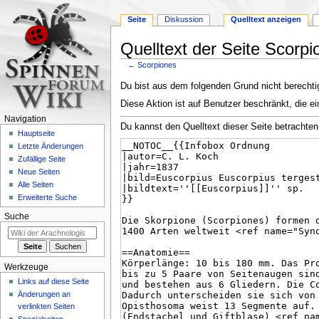
Seite
Diskussion
Quelltext anzeigen
Quelltext der Seite Scorpi
←
Scorpiones
Zur
Zur
Du bist aus dem folgenden Grund nicht berechtig
Navigation
Suche
Diese Aktion ist auf Benutzer beschränkt, die ei
springen
springen
Navigation
Du kannst den Quelltext dieser Seite betrachten
Hauptseite
Letzte Änderungen
Zufällige Seite
Neue Seiten
Alle Seiten
Erweiterte Suche
Suche
Werkzeuge
Links auf diese Seite
Änderungen an
verlinkten Seiten