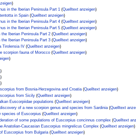
nzeigen
)
hus in the Iberian Peninsula Part 1
(
Quelltext anzeigen
)
tentotta in Spain
(
Quelltext anzeigen
)
hus in the Iberian Peninsula Part 4
(
Quelltext anzeigen
)
hus in the Iberian Peninsula Part 5
(
Quelltext anzeigen
)
 the Iberian Peninsula Part 2
(
Quelltext anzeigen
)
 the Iberian Peninsula Part 3
(
Quelltext anzeigen
)
 Tirolensia IV
(
Quelltext anzeigen
)
the scorpion fauna of Morocco
(
Quelltext anzeigen
)
eigen
)
n
)
n
)
n
)
uscorpius from Bosnia-Herzegovina and Croatia
(
Quelltext anzeigen
)
scorpius from Sicily
(
Quelltext anzeigen
)
lkan Euscorpiidae populations
(
Quelltext anzeigen
)
discovery of a new scorpion genus and species from Sardinia
(
Quelltext anze
 species of Euscorpius
(
Quelltext anzeigen
)
deration of some populations of Euscorpius concinnus complex
(
Quelltext an
 the Anatolian-Caucasian Euscorpius mingrelicus Complex
(
Quelltext anzeigen
)
of Euscorpius from Bulgaria
(
Quelltext anzeigen
)