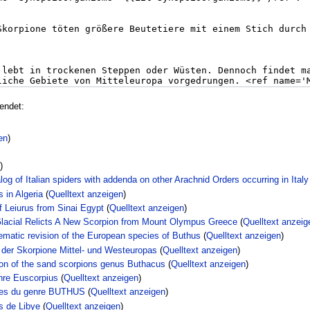
endet:
en
)
)
alog of Italian spiders with addenda on other Arachnid Orders occurring in Italy
 in Algeria
(
Quelltext anzeigen
)
f Leiurus from Sinai Egypt
(
Quelltext anzeigen
)
 Glacial Relicts A New Scorpion from Mount Olympus Greece
(
Quelltext anzeig
tematic revision of the European species of Buthus
(
Quelltext anzeigen
)
 der Skorpione Mittel- und Westeuropas
(
Quelltext anzeigen
)
sion of the sand scorpions genus Buthacus
(
Quelltext anzeigen
)
enre Euscorpius
(
Quelltext anzeigen
)
èces du genre BUTHUS
(
Quelltext anzeigen
)
s de Libye
(
Quelltext anzeigen
)