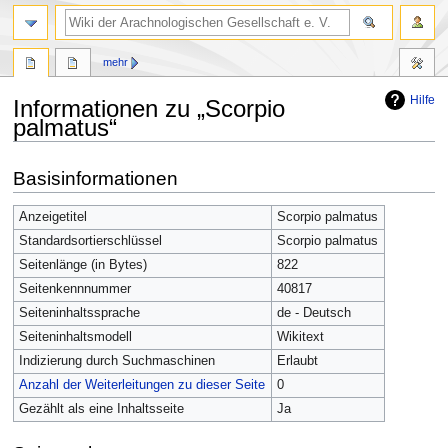
mehr
Hilfe
Informationen zu „Scorpio
palmatus“
Zur
Zur
Basisinformationen
Navigation
Suche
springen
springen
Anzeigetitel
Scorpio palmatus
Standardsortierschlüssel
Scorpio palmatus
Seitenlänge (in Bytes)
822
Seitenkennnummer
40817
Seiteninhaltssprache
de - Deutsch
Seiteninhaltsmodell
Wikitext
Indizierung durch Suchmaschinen
Erlaubt
Anzahl der Weiterleitungen zu dieser Seite
0
Gezählt als eine Inhaltsseite
Ja