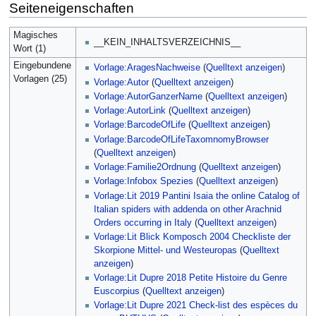
Seiteneigenschaften
Magisches
__KEIN_INHALTSVERZEICHNIS__
Wort (1)
Eingebundene
Vorlage:AragesNachweise
(
Quelltext anzeigen
)
Vorlagen (25)
Vorlage:Autor
(
Quelltext anzeigen
)
Vorlage:AutorGanzerName
(
Quelltext anzeigen
)
Vorlage:AutorLink
(
Quelltext anzeigen
)
Vorlage:BarcodeOfLife
(
Quelltext anzeigen
)
Vorlage:BarcodeOfLifeTaxomnomyBrowser
(
Quelltext anzeigen
)
Vorlage:Familie2Ordnung
(
Quelltext anzeigen
)
Vorlage:Infobox Spezies
(
Quelltext anzeigen
)
Vorlage:Lit 2019 Pantini Isaia the online Catalog of
Italian spiders with addenda on other Arachnid
Orders occurring in Italy
(
Quelltext anzeigen
)
Vorlage:Lit Blick Komposch 2004 Checkliste der
Skorpione Mittel- und Westeuropas
(
Quelltext
anzeigen
)
Vorlage:Lit Dupre 2018 Petite Histoire du Genre
Euscorpius
(
Quelltext anzeigen
)
Vorlage:Lit Dupre 2021 Check-list des espèces du