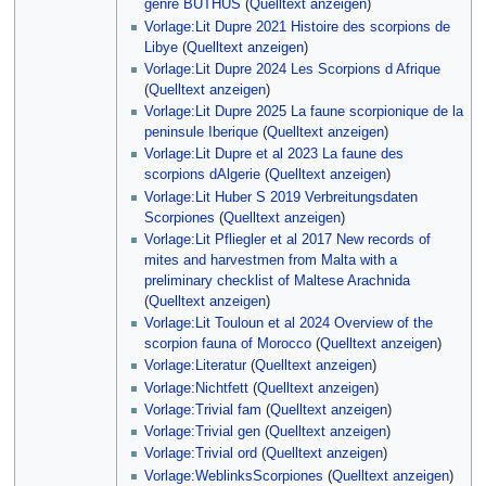
genre BUTHUS
(
Quelltext anzeigen
)
Vorlage:Lit Dupre 2021 Histoire des scorpions de
Libye
(
Quelltext anzeigen
)
Vorlage:Lit Dupre 2024 Les Scorpions d Afrique
(
Quelltext anzeigen
)
Vorlage:Lit Dupre 2025 La faune scorpionique de la
peninsule Iberique
(
Quelltext anzeigen
)
Vorlage:Lit Dupre et al 2023 La faune des
scorpions dAlgerie
(
Quelltext anzeigen
)
Vorlage:Lit Huber S 2019 Verbreitungsdaten
Scorpiones
(
Quelltext anzeigen
)
Vorlage:Lit Pfliegler et al 2017 New records of
mites and harvestmen from Malta with a
preliminary checklist of Maltese Arachnida
(
Quelltext anzeigen
)
Vorlage:Lit Touloun et al 2024 Overview of the
scorpion fauna of Morocco
(
Quelltext anzeigen
)
Vorlage:Literatur
(
Quelltext anzeigen
)
Vorlage:Nichtfett
(
Quelltext anzeigen
)
Vorlage:Trivial fam
(
Quelltext anzeigen
)
Vorlage:Trivial gen
(
Quelltext anzeigen
)
Vorlage:Trivial ord
(
Quelltext anzeigen
)
Vorlage:WeblinksScorpiones
(
Quelltext anzeigen
)