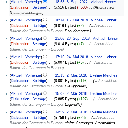
8.
Aktuell
Vorherige
18:53, 8. Sep. 2022
‎
Michael Hohner
September
Diskussion
Beiträge
‎
5.516 Bytes
−500
‎
Attulus nach
2022
Synonymisierungen
15.
Aktuell
Vorherige
18:14, 15. Mai 2019
‎
Michael Hohner
Mai
Diskussion
Beiträge
‎
6.016 Bytes
+2
‎
→
Auswahl an
2019
Bildern der Gattungen in Europa
:
Pseudomogrus
28.
Aktuell
Vorherige
13:06, 28. Sep. 2018
‎
Michael Hohner
September
Diskussion
Beiträge
‎
6.014 Bytes
+7
‎
→
Auswahl an
2018
Bildern der Gattungen in Europa
24.
Aktuell
Vorherige
17:15, 24. Mai 2018
‎
Michael Hohner
Mai
Diskussion
Beiträge
‎
6.007 Bytes
+6
‎
→
Auswahl an
2018
Bildern der Gattungen in Europa
2.
Aktuell
Vorherige
15:13, 2. Mär. 2018
‎
Eveline Merches
März
Diskussion
Beiträge
‎
6.001 Bytes
+116
‎
→
Auswahl an
2018
Bildern der Gattungen in Europa
:
Plexippoides
Aktuell
Vorherige
15:07, 2. Mär. 2018
‎
Eveline Merches
Diskussion
Beiträge
‎
5.885 Bytes
+127
‎
→
Auswahl an
Bildern der Gattungen in Europa
:
Logynulls
Aktuell
Vorherige
14:59, 2. Mär. 2018
‎
Eveline Merches
Diskussion
Beiträge
‎
5.758 Bytes
+23
‎
→
Auswahl an
Bildern der Gattungen in Europa
:
einige Gattungen, Artenzahlen