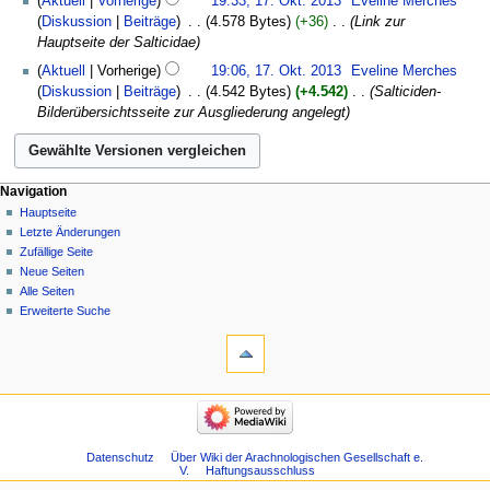
Aktuell
Vorherige
19:33, 17. Okt. 2013
‎
Eveline Merches
n
a
Diskussion
Beiträge
‎
4.578 Bytes
+36
‎
Link zur
f
r
Hauptseite der Salticidae
a
b
Aktuell
Vorherige
19:06, 17. Okt. 2013
‎
Eveline Merches
s
e
Diskussion
Beiträge
‎
4.542 Bytes
+4.542
‎
Salticiden-
s
i
Bilderübersichtsseite zur Ausgliederung angelegt
u
t
n
u
g
n
g
Navigation
s
Hauptseite
z
Letzte Änderungen
u
Zufällige Seite
s
Neue Seiten
a
Alle Seiten
m
Erweiterte Suche
m
e
n
f
a
s
s
Datenschutz
Über Wiki der Arachnologischen Gesellschaft e.
V.
Haftungsausschluss
u