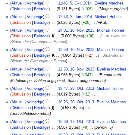
K
5.
Aktuell
Vorherige
11:48, 5. Okt. 2014
‎
Eveline Merches
e
Oktober
Diskussion
Beiträge
‎
5.131 Bytes
+106
‎
Mogrus ergänzt
i
2014
3.
Aktuell
Vorherige
12:43, 3. Jan. 2014
‎
Michael Hohner
n
Januar
Diskussion
Beiträge
‎
5.025 Bytes
+25
‎
+Kat
e
2014
10.
B
Aktuell
Vorherige
14:01, 10. Nov. 2013
‎
Michael Hohner
November
e
Diskussion
Beiträge
‎
K
5.000 Bytes
+36
‎
→
Auswahl an
2013
a
Bildern der Gattungen in Europa
r
Aktuell
Vorherige
13:59, 10. Nov. 2013
‎
Michael Hohner
b
Diskussion
Beiträge
‎
K
4.964 Bytes
−2
‎
→
Auswahl an
e
Bildern der Gattungen in Europa
i
Aktuell
Vorherige
12:50, 10. Nov. 2013
‎
Eveline Merches
t
Diskussion
Beiträge
‎
4.966 Bytes
+347
‎
Europa statt
u
Mitteleuropa, Zahlen angepasst, Bianor aufgenommen
n
29.
g
Aktuell
Vorherige
19:47, 29. Okt. 2013
‎
Michael Hohner
Oktober
s
Diskussion
Beiträge
‎
4.619 Bytes
+32
‎
2013
z
K
20.
Aktuell
Vorherige
10:26, 20. Okt. 2013
‎
Eveline Merches
u
e
Oktober
Diskussion
Beiträge
‎
K
4.587 Bytes
0
‎
s
i
2013
Schreibfehlerkorrektur
a
n
17.
m
Aktuell
Vorherige
19:38, 17. Okt. 2013
‎
Eveline Merches
e
Oktober
m
Diskussion
Beiträge
‎
4.587 Bytes
+9
‎
perrow=5
B
2013
e
e