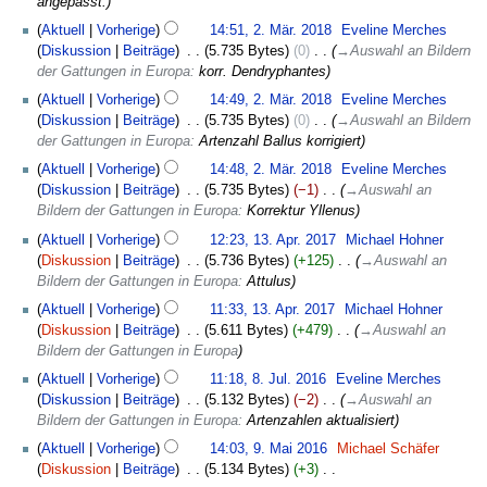
angepasst.
Aktuell
Vorherige
14:51, 2. Mär. 2018
‎
Eveline Merches
Diskussion
Beiträge
‎
5.735 Bytes
0
‎
→
Auswahl an Bildern
der Gattungen in Europa
:
korr. Dendryphantes
Aktuell
Vorherige
14:49, 2. Mär. 2018
‎
Eveline Merches
Diskussion
Beiträge
‎
5.735 Bytes
0
‎
→
Auswahl an Bildern
der Gattungen in Europa
:
Artenzahl Ballus korrigiert
Aktuell
Vorherige
14:48, 2. Mär. 2018
‎
Eveline Merches
Diskussion
Beiträge
‎
5.735 Bytes
−1
‎
→
Auswahl an
Bildern der Gattungen in Europa
:
Korrektur Yllenus
13.
Aktuell
Vorherige
12:23, 13. Apr. 2017
‎
Michael Hohner
April
Diskussion
Beiträge
‎
5.736 Bytes
+125
‎
→
Auswahl an
2017
Bildern der Gattungen in Europa
:
Attulus
Aktuell
Vorherige
11:33, 13. Apr. 2017
‎
Michael Hohner
Diskussion
Beiträge
‎
5.611 Bytes
+479
‎
→
Auswahl an
Bildern der Gattungen in Europa
8.
Aktuell
Vorherige
11:18, 8. Jul. 2016
‎
Eveline Merches
Juli
Diskussion
Beiträge
‎
5.132 Bytes
−2
‎
→
Auswahl an
2016
Bildern der Gattungen in Europa
:
Artenzahlen aktualisiert
9.
Aktuell
Vorherige
14:03, 9. Mai 2016
‎
Michael Schäfer
Mai
Diskussion
Beiträge
‎
5.134 Bytes
+3
‎
2016