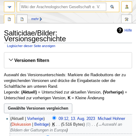
mehr
Hilfe
Salticidae/Bilder:
Versionsgeschichte
Logbücher dieser Seite anzeigen
Zur
Zur
Versionen filtern
Navigation
Suche
springen
springen
Auswahl des Versionsunterschieds: Markiere die Radiobuttons der zu
vergleichenden Versionen und drücke die Eingabetaste oder die
Schaltfläche am unteren Rand.
Legende:
(Aktuell)
= Unterschied zur aktuellen Version,
(Vorherige)
=
Unterschied zur vorherigen Version,
K
= Kleine Änderung
13.
Aktuell
Vorherige
09:12, 13. Aug. 2023
‎
Michael Hohner
August
Diskussion
Beiträge
‎
K
5.516 Bytes
0
‎
→
Auswahl an
2023
Bildern der Gattungen in Europa