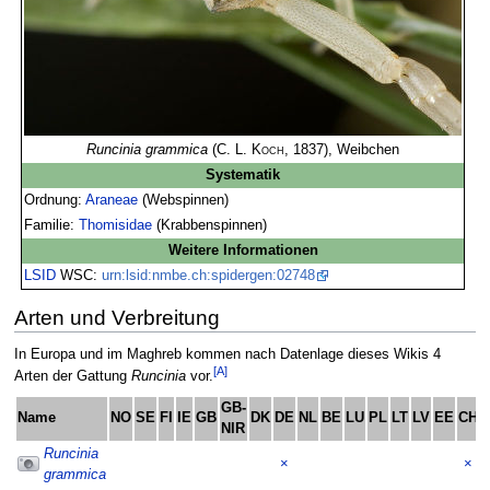
Runcinia grammica
(
C. L. Koch, 1837
), Weibchen
Systematik
Ordnung:
Araneae
(Webspinnen)
Familie:
Thomisidae
(Krabbenspinnen)
Weitere Informationen
LSID
WSC:
urn:lsid:nmbe.ch:spidergen:02748
Arten und Verbreitung
In Europa und im Maghreb kommen nach Datenlage dieses Wikis 4
[A]
Arten der Gattung
Runcinia
vor.
GB-
Name
NO
SE
FI
IE
GB
DK
DE
NL
BE
LU
PL
LT
LV
EE
CH
NIR
Runcinia
×
×
grammica