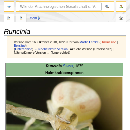
mehr
Runcinia
Version vom 16. Oktober 2010, 10:29 Uhr von
Martin Lemke
(
Diskussion
|
Beiträge
)
(
Unterschied
)
← Nächstältere Version
| Aktuelle Version (Unterschied) |
Nächstjüngere Version → (Unterschied)
Zur
Zur
Runcinia
Simon
, 1875
Navigation
Suche
Halmkrabbenspinnen
springen
springen