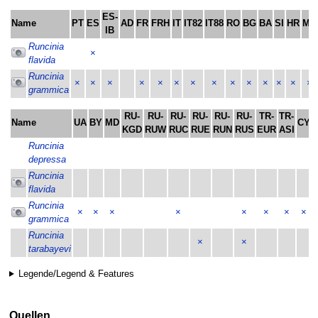
ES-
Name
PT
ES
AD
FR
FRH
IT
IT82
IT88
RO
BG
BA
SI
HR
ME
IB
Runcinia
×
flavida
Runcinia
×
×
×
×
×
×
×
×
×
×
×
×
×
×
grammica
RU-
RU-
RU-
RU-
RU-
RU-
TR-
TR-
Name
UA
BY
MD
CY
KGD
RUW
RUC
RUE
RUN
RUS
EUR
ASI
Runcinia
depressa
Runcinia
flavida
Runcinia
×
×
×
×
×
×
×
×
grammica
Runcinia
×
×
tarabayevi
Legende/Legend & Features
Quellen