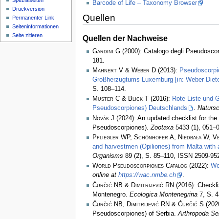
Spezialseiten
Barcode of Life – Taxonomy Browser
Druckversion
Quellen
Permanenter Link
Seiten­­informationen
Seite zitieren
Quellen der Nachweise
Gardini G
(2000): Catalogo degli Pseudoscorp
181.
Mahnert V & Weber D
(2013):
Pseudoscorpi
Großherzugtums Luxemburg [in: Weber Diete
S. 108–114.
Muster C & Blick T
(2016):
Rote Liste und 
Pseudoscorpiones) Deutschlands
.
Natursc
Novák J
(2024): An updated checklist for th
Pseudoscorpiones).
Zootaxa
5433 (1), 051–0
Pfliegler WP, Schönhofer A, Niedbała W, Ve
and harvestmen (Opiliones) from Malta with a
Organisms
89 (2), S. 85–110, ISSN 2509-95
World Pseudoscorpiones Catalog
(2022):
Wo
online at
https://wac.nmbe.ch
.
Ćurčić NB & Dimitrijević RN
(2016): Checkli
Montenegro.
Ecologica Montenegrina
7, S. 
Ćurčić NB, Dimitrijević RN & Ćurčić S
(2020
Pseudoscorpiones) of Serbia.
Arthropoda Se