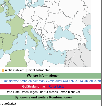
t,
nicht etabliert,
nicht betrachtet
Weitere Informationen
C:
urn:lsid:wac.nmbe.ch:name:db2c7c9a-a0b9-47d9-b667-11461b3e80a7
Gefährdung nach
Roter Liste
Rote Liste-Daten liegen uns für dieses Taxon nicht vor.
Synonyme und weitere Kombinationen
 cambridgii