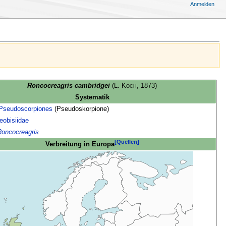
Anmelden
Roncocreagris cambridgei
(
L. Koch
, 1873)
Systematik
Pseudoscorpiones
(Pseudoskorpione)
eobisiidae
Roncocreagris
[Quellen]
Verbreitung in Europa