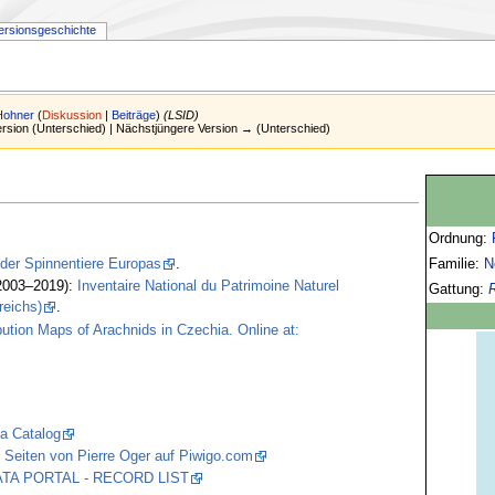
ersionsgeschichte
Hohner
(
Diskussion
|
Beiträge
)
(LSID)
Version (Unterschied) | Nächstjüngere Version → (Unterschied)
Ordnung:
Familie:
N
 der Spinnentiere Europas
.
2003–2019):
Inventaire National du Patrimoine Naturel
Gattung:
reichs)
.
bution Maps of Arachnids in Czechia. Online at:
a Catalog
 Seiten von Pierre Oger auf Piwigo.com
 DATA PORTAL - RECORD LIST