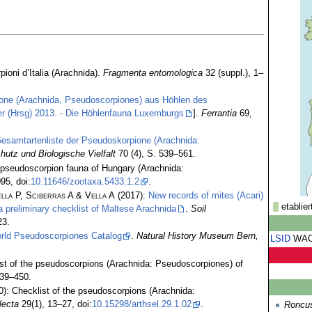
ioni d’Italia (Arachnida).
Fragmenta entomologica
32 (suppl.), 1–
one (Arachnida, Pseudoscorpiones) aus Höhlen des
r (Hrsg) 2013. - Die Höhlenfauna Luxemburgs
].
Ferrantia
69,
Gesamtartenliste der Pseudoskorpione (Arachnida:
hutz und Biologische Vielfalt
70 (4), S. 539–561.
e pseudoscorpion fauna of Hungary (Arachnida:
95, doi:
10.11646/zootaxa.5433.1.2
.
lla P, Sciberras A & Vella A
(2017):
New records of mites (Acari)
etablier
 preliminary checklist of Maltese Arachnida
.
Soil
23.
rld Pseudoscorpiones Catalog
.
Natural History Museum Bern,
LSID
WA
st of the pseudoscorpions (Arachnida: Pseudoscorpiones) of
439–450.
): Checklist of the pseudoscorpions (Arachnida:
lecta
29(1), 13–27, doi:
10.15298/arthsel.29.1.02
.
Roncus