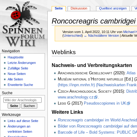
Seite
Diskussion
Quelltext anzeigen
V
Roncocreagris cambridgei
Version vom 1. April 2022, 10:11 Uhr von
Michael 
(
Unterschied
)
← Nächstältere Version
| Aktuelle 
Zur
Zur
Weblinks
Navigation
Navigation
Suche
Hauptseite
springen
springen
Letzte Änderungen
Nachweis- und Verbreitungskarten
Zufällige Seite
Arachnologische Gesellschaft
(2020):
Atlas
Neue Seiten
Muséum national d’Histoire naturelle
[Ed.] (
Alle Seiten
(https://inpn.mnhn.fr) (Nachweiskarten Frank
Erweiterte Suche
Czech Arachnological Society
(2015):
Distri
Suche
www.arachnology.cz
.
Legg
G (2017)
Pseudoscopiones in UK
Weitere Links
Werkzeuge
Roncocreagris cambridgei
im World Arachnid
Links auf diese Seite
Bilder von
Roncocreagris cambridgei
auf den
Änderungen an
verlinkten Seiten
Barcode of Life – Bold Systems: PUBLIC