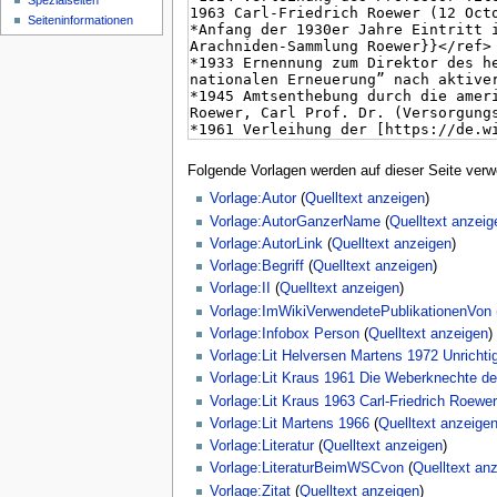
Spezialseiten
Seiten­­informationen
Folgende Vorlagen werden auf dieser Seite verw
Vorlage:Autor
(
Quelltext anzeigen
)
Vorlage:AutorGanzerName
(
Quelltext anzeig
Vorlage:AutorLink
(
Quelltext anzeigen
)
Vorlage:Begriff
(
Quelltext anzeigen
)
Vorlage:II
(
Quelltext anzeigen
)
Vorlage:ImWikiVerwendetePublikationenVon
Vorlage:Infobox Person
(
Quelltext anzeigen
)
Vorlage:Lit Helversen Martens 1972 Unricht
Vorlage:Lit Kraus 1961 Die Weberknechte der
Vorlage:Lit Kraus 1963 Carl-Friedrich Roewe
Vorlage:Lit Martens 1966
(
Quelltext anzeige
Vorlage:Literatur
(
Quelltext anzeigen
)
Vorlage:LiteraturBeimWSCvon
(
Quelltext an
Vorlage:Zitat
(
Quelltext anzeigen
)