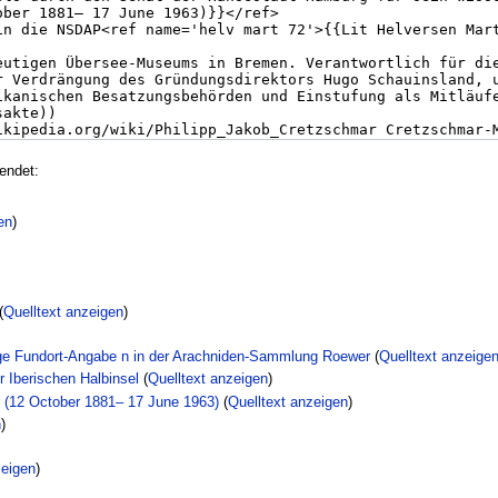
endet:
en
)
(
Quelltext anzeigen
)
ige Fundort-Angabe n in der Arachniden-Sammlung Roewer
(
Quelltext anzeige
 Iberischen Halbinsel
(
Quelltext anzeigen
)
r (12 October 1881– 17 June 1963)
(
Quelltext anzeigen
)
n
)
zeigen
)