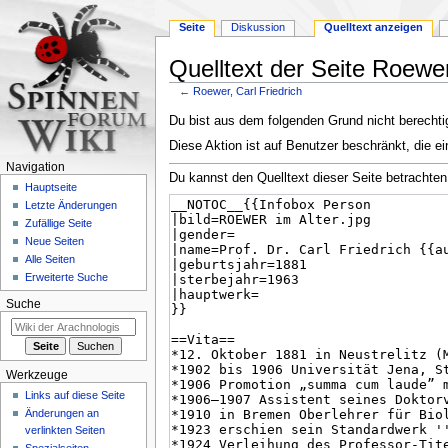
Seite
Diskussion
Quelltext anzeigen
Quelltext der Seite Roewer
←
Roewer, Carl Friedrich
Zur
Zur
Du bist aus dem folgenden Grund nicht berechtig
Navigation
Suche
Diese Aktion ist auf Benutzer beschränkt, die ei
springen
springen
Navigation
Du kannst den Quelltext dieser Seite betrachten
Hauptseite
Letzte Änderungen
Zufällige Seite
Neue Seiten
Alle Seiten
Erweiterte Suche
Suche
Werkzeuge
Links auf diese Seite
Änderungen an
verlinkten Seiten