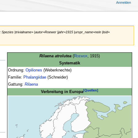
Anmelden
Spezies |trivialname= |autor=Roewer |jahr=1915 |urspr_name=nein |lsid=
Rilaena atrolutea
(
Roewer
, 1915)
Systematik
Ordnung:
Opiliones
(Weberknechte)
Familie:
Phalangiidae
(Schneider)
Gattung:
Rilaena
[Quellen]
Verbreitung in Europa