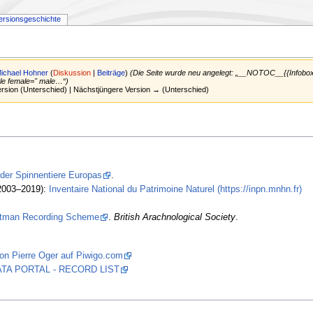
ersionsgeschichte
ichael Hohner
(
Diskussion
|
Beiträge
)
(Die Seite wurde neu angelegt: „__NOTOC__{{Infobox 
cle female='' male…“)
Version (Unterschied) | Nächstjüngere Version → (Unterschied)
 der Spinnentiere Europas
.
2003–2019):
Inventaire National du Patrimoine Naturel (https://inpn.mnhn.fr)
stman Recording Scheme
.
British Arachnological Society
.
on Pierre Oger auf Piwigo.com
 DATA PORTAL - RECORD LIST