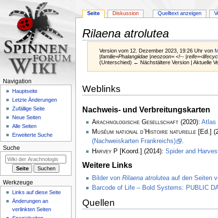
Seite
Diskussion
Quelltext anzeigen
V
Rilaena atrolutea
Version vom 12. Dezember 2023, 19:26 Uhr von
M
|familie=Phalangiidae |neozoon= <!-- |reife=<lifecy
(Unterschied) ← Nächstältere Version | Aktuelle 
Navigation
Zur
Zur
Weblinks
Hauptseite
Navigation
Suche
Letzte Änderungen
springen
springen
Nachweis- und Verbreitungskarten
Zufällige Seite
Neue Seiten
Arachnologische Gesellschaft
(2020):
Atlas
Alle Seiten
Muséum national d’Histoire naturelle
[Ed.] (
Erweiterte Suche
(Nachweiskarten Frankreichs)
.
Suche
Harvey P
[Koord.] (2014):
Spider and Harve
Weitere Links
Bilder von
Rilaena atrolutea
auf den Seiten v
Werkzeuge
Barcode of Life – Bold Systems: PUBLIC
Links auf diese Seite
Quellen
Änderungen an
verlinkten Seiten