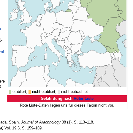
o
0-
ral
ere
3.
etabliert,
nicht etabliert,
nicht betrachtet
Gefährdung nach
Roter Liste
Rote Liste-Daten liegen uns für dieses Taxon nicht vor.
vada, Spain.
Journal of Arachnology
38 (1), S. 113–118.
a)
Vol. 19,3, S. 159–169.