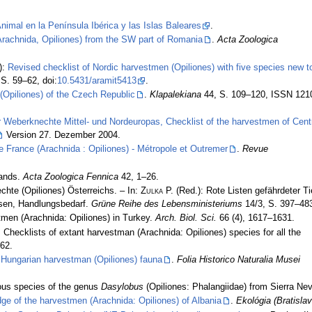
nimal en la Península Ibérica y las Islas Baleares
.
(Arachnida, Opiliones) from the SW part of Romania
.
Acta Zoologica
):
Revised checklist of Nordic harvestmen (Opiliones) with five species new t
S. 59–62, doi:
10.5431/aramit5413
.
(Opiliones) of the Czech Republic
.
Klapalekiana
44, S. 109–120, ISSN 121
r Weberknechte Mittel- und Nordeuropas, Checklist of the harvestmen of Cent
Version 27. Dezember 2004.
e France (Arachnida : Opiliones) - Métropole et Outremer
.
Revue
lands.
Acta Zoologica Fennica
42, 1–26.
chte (Opiliones) Österreichs. – In:
Zulka
P. (Red.): Rote Listen gefährdeter Ti
ysen, Handlungsbedarf.
Grüne Reihe des Lebensministeriums
14/3, S. 397–48
men (Arachnida: Opiliones) in Turkey.
Arch. Biol. Sci.
66 (4), 1617–1631.
 Checklists of extant harvestman (Arachnida: Opiliones) species for all the
62.
 Hungarian harvestman (Opiliones) fauna
.
Folia Historico Naturalia Musei
ous species of the genus
Dasylobus
(Opiliones: Phalangiidae) from Sierra Ne
dge of the harvestmen (Arachnida: Opiliones) of Albania
.
Ekológia (Bratislav