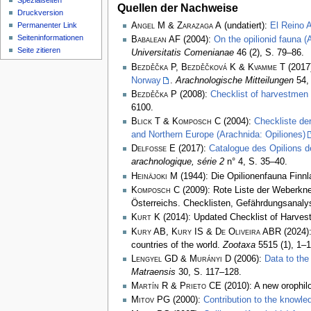
Spezialseiten
Quellen der Nachweise
Druckversion
Permanenter Link
Angel M & Zarazaga A
(undatiert):
El Reino A
Seiten­­informationen
Babalean AF
(2004):
On the opilionid fauna 
Seite zitieren
Universitatis Comenianae
46 (2), S. 79–86.
Bezděčka P, Bezděčková K & Kvamme T
(2017
Norway
.
Arachnologische Mitteilungen
54, 
Bezděčka P
(2008):
Checklist of harvestmen 
6100.
Blick T & Komposch C
(2004):
Checkliste de
and Northern Europe (Arachnida: Opiliones)
Delfosse E
(2017):
Catalogue des Opilions d
arachnologique, série 2
n° 4, S. 35–40.
Heinäjoki M
(1944): Die Opilionenfauna Finn
Komposch C
(2009): Rote Liste der Weberkne
Österreichs. Checklisten, Gefährdungsanal
Kurt K
(2014): Updated Checklist of Harvest
Kury AB, Kury IS & De Oliveira ABR
(2024):
countries of the world.
Zootaxa
5515 (1), 1–1
Lengyel GD & Murányi D
(2006):
Data to the
Matraensis
30, S. 117–128.
Martín R & Prieto CE
(2010): A new orophil
Mitov PG
(2000):
Contribution to the knowle