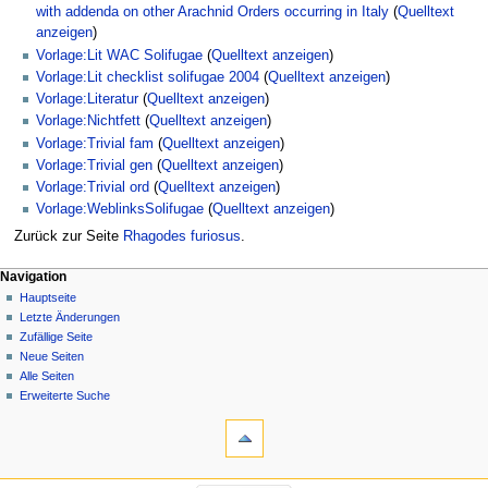
with addenda on other Arachnid Orders occurring in Italy
(
Quelltext
anzeigen
)
Vorlage:Lit WAC Solifugae
(
Quelltext anzeigen
)
Vorlage:Lit checklist solifugae 2004
(
Quelltext anzeigen
)
Vorlage:Literatur
(
Quelltext anzeigen
)
Vorlage:Nichtfett
(
Quelltext anzeigen
)
Vorlage:Trivial fam
(
Quelltext anzeigen
)
Vorlage:Trivial gen
(
Quelltext anzeigen
)
Vorlage:Trivial ord
(
Quelltext anzeigen
)
Vorlage:WeblinksSolifugae
(
Quelltext anzeigen
)
Zurück zur Seite
Rhagodes furiosus
.
Navigation
Hauptseite
Letzte Änderungen
Zufällige Seite
Neue Seiten
Alle Seiten
Erweiterte Suche