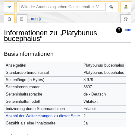
mehr
Hilfe
Informationen zu „Platybunus
bucephalus“
Zur
Zur
Basisinformationen
Navigation
Suche
springen
springen
Anzeigetitel
Platybunus bucephalus
Standardsortierschlüssel
Platybunus bucephalus
Seitenlänge (in Bytes)
3.979
Seitenkennnummer
3807
Seiteninhaltssprache
de - Deutsch
Seiteninhaltsmodell
Wikitext
Indizierung durch Suchmaschinen
Erlaubt
Anzahl der Weiterleitungen zu dieser Seite
2
Gezählt als eine Inhaltsseite
Ja