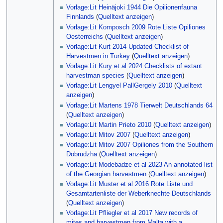
Vorlage:Lit Heinäjoki 1944 Die Opilionenfauna
Finnlands
(
Quelltext anzeigen
)
Vorlage:Lit Komposch 2009 Rote Liste Opiliones
Oesterreichs
(
Quelltext anzeigen
)
Vorlage:Lit Kurt 2014 Updated Checklist of
Harvestmen in Turkey
(
Quelltext anzeigen
)
Vorlage:Lit Kury et al 2024 Checklists of extant
harvestman species
(
Quelltext anzeigen
)
Vorlage:Lit Lengyel PallGergely 2010
(
Quelltext
anzeigen
)
Vorlage:Lit Martens 1978 Tierwelt Deutschlands 64
(
Quelltext anzeigen
)
Vorlage:Lit Martin Prieto 2010
(
Quelltext anzeigen
)
Vorlage:Lit Mitov 2007
(
Quelltext anzeigen
)
Vorlage:Lit Mitov 2007 Opiliones from the Southern
Dobrudzha
(
Quelltext anzeigen
)
Vorlage:Lit Modebadze et al 2023 An annotated list
of the Georgian harvestmen
(
Quelltext anzeigen
)
Vorlage:Lit Muster et al 2016 Rote Liste und
Gesamtartenliste der Weberknechte Deutschlands
(
Quelltext anzeigen
)
Vorlage:Lit Pfliegler et al 2017 New records of
mites and harvestmen from Malta with a