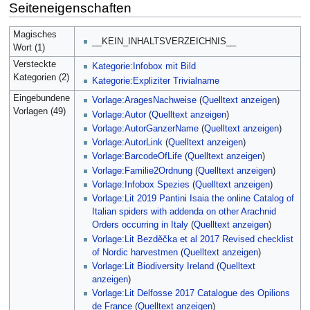
Seiteneigenschaften
Magisches
__KEIN_INHALTSVERZEICHNIS__
Wort (1)
Versteckte
Kategorie:Infobox mit Bild
Kategorien (2)
Kategorie:Expliziter Trivialname
Eingebundene
Vorlage:AragesNachweise
(
Quelltext anzeigen
)
Vorlagen (49)
Vorlage:Autor
(
Quelltext anzeigen
)
Vorlage:AutorGanzerName
(
Quelltext anzeigen
)
Vorlage:AutorLink
(
Quelltext anzeigen
)
Vorlage:BarcodeOfLife
(
Quelltext anzeigen
)
Vorlage:Familie2Ordnung
(
Quelltext anzeigen
)
Vorlage:Infobox Spezies
(
Quelltext anzeigen
)
Vorlage:Lit 2019 Pantini Isaia the online Catalog of
Italian spiders with addenda on other Arachnid
Orders occurring in Italy
(
Quelltext anzeigen
)
Vorlage:Lit Bezděčka et al 2017 Revised checklist
of Nordic harvestmen
(
Quelltext anzeigen
)
Vorlage:Lit Biodiversity Ireland
(
Quelltext
anzeigen
)
Vorlage:Lit Delfosse 2017 Catalogue des Opilions
de France
(
Quelltext anzeigen
)