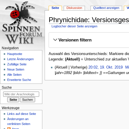
Seite
Diskussion
Quelltext anzeigen
V
Phrynichidae: Versionsges
Logbücher dieser Seite anzeigen
Zur
Zur
Versionen filtern
Navigation
Suche
springen
springen
Navigation
Auswahl des Versionsunterschieds: Markiere die
Hauptseite
Legende:
(Aktuell)
= Unterschied zur aktuellen 
Letzte Änderungen
Zufällige Seite
19.
Aktuell
Vorherige
20:02, 19. Okt. 2019
‎
Mi
Neue Seiten
Oktober
|jahr=1892 |bild= |bildtext= }} ==Gattungen
Alle Seiten
2019
Erweiterte Suche
Suche
Werkzeuge
Links auf diese Seite
Änderungen an
verlinkten Seiten