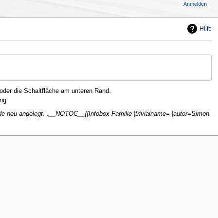
Anmelden
Hilfe
oder die Schaltfläche am unteren Rand.
ng
de neu angelegt: „__NOTOC__{{Infobox Familie |trivialname= |autor=Simon