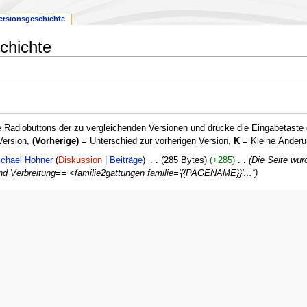
ersionsgeschichte
chichte
 Radiobuttons der zu vergleichenden Versionen und drücke die Eingabetaste 
Version,
(Vorherige)
= Unterschied zur vorherigen Version,
K
= Kleine Änderu
chael Hohner
Diskussion
Beiträge
‎
285 Bytes
+285
‎
Die Seite wur
 und Verbreitung== <familie2gattungen familie='{{PAGENAME}}'…“