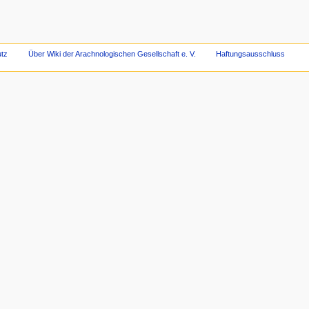
tz
Über Wiki der Arachnologischen Gesellschaft e. V.
Haftungsausschluss