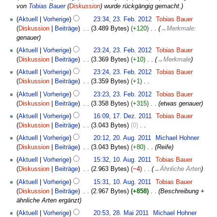
2012
r
von
Tobias Bauer
(
Diskussion
) wurde rückgängig gemacht.
e
m
b
a
e
Aktuell
Vorherige
23:34, 23. Feb. 2012
‎
Tobias Bauer
e
r
n
Diskussion
Beiträge
‎
3.489 Bytes
+120
‎
→
Merkmale
:
i
b
f
genauer
t
e
a
Aktuell
Vorherige
23:24, 23. Feb. 2012
‎
Tobias Bauer
u
i
s
Diskussion
Beiträge
‎
3.369 Bytes
+10
‎
→
Merkmale
n
t
s
g
Aktuell
Vorherige
23:24, 23. Feb. 2012
‎
Tobias Bauer
u
u
s
Diskussion
Beiträge
‎
3.359 Bytes
+1
‎
n
n
z
K
g
g
Aktuell
Vorherige
23:23, 23. Feb. 2012
‎
Tobias Bauer
u
e
s
Diskussion
Beiträge
‎
3.358 Bytes
+315
‎
etwas genauer
s
i
z
17.
a
Aktuell
Vorherige
16:09, 17. Dez. 2011
‎
Tobias Bauer
n
u
Dezember
m
Diskussion
Beiträge
‎
3.043 Bytes
0
‎
e
s
2011
m
K
20.
B
a
Aktuell
Vorherige
20:12, 20. Aug. 2011
‎
Michael Hohner
e
e
August
e
m
Diskussion
Beiträge
‎
3.043 Bytes
+80
‎
Reife
n
i
2011
a
m
10.
Aktuell
Vorherige
15:32, 10. Aug. 2011
‎
Tobias Bauer
f
n
r
e
August
Diskussion
Beiträge
‎
2.963 Bytes
−4
‎
→
Ähnliche Arten
a
e
b
n
2011
s
B
Aktuell
Vorherige
15:31, 10. Aug. 2011
‎
Tobias Bauer
e
f
s
e
Diskussion
Beiträge
‎
2.967 Bytes
+858
‎
Beschreibung +
i
a
u
a
ähnliche Arten ergänzt
t
s
n
r
28.
u
s
Aktuell
Vorherige
20:53, 28. Mai 2011
‎
Michael Hohner
g
b