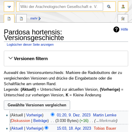
mehr
Hilfe
Pardosa hortensis:
Versionsgeschichte
Logbücher dieser Seite anzeigen
Zur
Zur
Versionen filtern
Navigation
Suche
springen
springen
Auswahl des Versionsunterschieds: Markiere die Radiobuttons der zu
vergleichenden Versionen und drücke die Eingabetaste oder die
Schaltfläche am unteren Rand.
Legende:
(Aktuell)
= Unterschied zur aktuellen Version,
(Vorherige)
=
Unterschied zur vorherigen Version,
K
= Kleine Änderung
9.
Aktuell
Vorherige
01:20, 9. Dez. 2023
‎
Martin Lemke
Dezember
Diskussion
Beiträge
‎
3.030 Bytes
+16
‎
→
Merkmale
2023
18.
Aktuell
Vorherige
15:03, 18. Apr. 2023
‎
Tobias Bauer