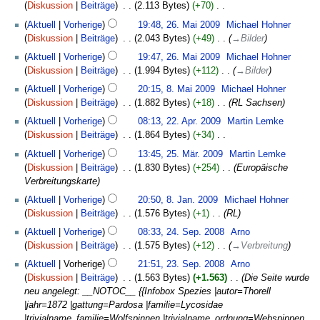
August
n
a
Diskussion
Beiträge
‎
2.113 Bytes
+70
‎
t
e
e
2009
g
r
K
26.
u
Aktuell
Vorherige
19:48, 26. Mai 2009
‎
Michael Hohner
i
n
s
b
e
Mai
n
Diskussion
Beiträge
‎
2.043 Bytes
+49
‎
→
Bilder
t
f
z
e
i
2009
g
u
a
u
Aktuell
Vorherige
19:47, 26. Mai 2009
‎
Michael Hohner
i
n
s
n
s
s
Diskussion
Beiträge
‎
1.994 Bytes
+112
‎
→
Bilder
t
e
z
g
s
a
8.
u
B
u
Aktuell
Vorherige
20:15, 8. Mai 2009
‎
Michael Hohner
s
u
m
Mai
n
e
s
Diskussion
Beiträge
‎
1.882 Bytes
+18
‎
RL Sachsen
z
n
m
2009
g
a
a
22.
u
g
Aktuell
Vorherige
08:13, 22. Apr. 2009
‎
Martin Lemke
e
s
r
m
April
s
Diskussion
Beiträge
‎
1.864 Bytes
+34
‎
n
z
b
m
2009
a
K
25.
f
u
Aktuell
Vorherige
13:45, 25. Mär. 2009
‎
Martin Lemke
e
e
m
e
März
a
s
Diskussion
Beiträge
‎
1.830 Bytes
+254
‎
Europäische
i
n
m
i
2009
s
a
Verbreitungskarte
t
f
e
n
s
m
8.
u
a
Aktuell
Vorherige
20:50, 8. Jan. 2009
‎
Michael Hohner
n
e
u
m
Januar
n
s
Diskussion
Beiträge
‎
1.576 Bytes
+1
‎
RL
f
B
n
e
2009
g
s
24.
a
e
g
Aktuell
Vorherige
08:33, 24. Sep. 2008
‎
Arno
n
s
u
September
s
a
Diskussion
Beiträge
‎
1.575 Bytes
+12
‎
→
Verbreitung
f
z
n
2008
s
r
23.
a
u
g
Aktuell
Vorherige
21:51, 23. Sep. 2008
‎
Arno
u
b
September
s
s
Diskussion
Beiträge
‎
1.563 Bytes
+1.563
‎
Die Seite wurde
n
e
2008
s
a
neu angelegt: __NOTOC__ {{Infobox Spezies |autor=Thorell
g
i
u
m
|jahr=1872 |gattung=Pardosa |familie=Lycosidae
t
n
m
|trivialname_familie=Wolfspinnen |trivialname_ordnung=Webspinnen