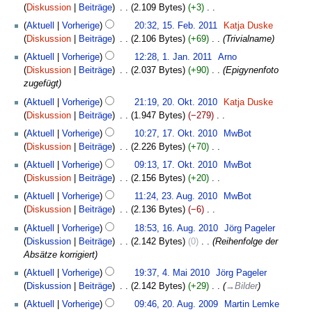
Mai
n
u
Diskussion
Beiträge
‎
2.109 Bytes
+3
‎
e
2011
g
n
K
15.
Aktuell
Vorherige
20:32, 15. Feb. 2011
‎
Katja Duske
i
s
g
e
Februar
Diskussion
Beiträge
‎
2.106 Bytes
+69
‎
Trivialname
t
z
i
2011
1.
u
u
Aktuell
Vorherige
12:28, 1. Jan. 2011
‎
Arno
n
Januar
n
s
Diskussion
Beiträge
‎
2.037 Bytes
+90
‎
Epigynenfoto
e
2011
g
a
zugefügt
B
s
m
20.
e
Aktuell
Vorherige
21:19, 20. Okt. 2010
‎
Katja Duske
z
m
Oktober
a
Diskussion
Beiträge
‎
1.947 Bytes
−279
‎
u
e
2010
r
K
17.
s
Aktuell
Vorherige
10:27, 17. Okt. 2010
‎
MwBot
n
b
e
Oktober
a
Diskussion
Beiträge
‎
2.226 Bytes
+70
‎
f
e
i
2010
m
K
a
Aktuell
Vorherige
09:13, 17. Okt. 2010
‎
MwBot
i
n
m
e
s
Diskussion
Beiträge
‎
2.156 Bytes
+20
‎
t
e
e
i
s
K
23.
u
B
Aktuell
Vorherige
11:24, 23. Aug. 2010
‎
MwBot
n
n
u
e
August
n
e
Diskussion
Beiträge
‎
2.136 Bytes
−6
‎
f
e
n
i
2010
g
a
K
16.
a
B
g
Aktuell
Vorherige
18:53, 16. Aug. 2010
‎
Jörg Pageler
n
s
r
e
August
s
e
Diskussion
Beiträge
‎
2.142 Bytes
0
‎
Reihenfolge der
e
z
b
i
2010
s
a
Absätze korrigiert
B
u
e
n
u
r
4.
e
s
Aktuell
Vorherige
19:37, 4. Mai 2010
‎
Jörg Pageler
i
e
n
b
Mai
a
a
Diskussion
Beiträge
‎
2.142 Bytes
+29
‎
→
Bilder
t
B
g
e
2010
r
m
20.
u
e
Aktuell
Vorherige
09:46, 20. Aug. 2009
‎
Martin Lemke
i
b
m