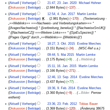
23.
t
Aktuell
Vorherige
21:47, 23. Jan. 2020
‎
Michael Hohner
e
Januar
u
Diskussion
Beiträge
‎
2.844 Bytes
−137
‎
i
2020
n
K
4.
t
Aktuell
Vorherige
12:54, 4. Jun. 2017
‎
Martin Lemke
g
e
Juni
u
Diskussion
Beiträge
‎
K
2.981 Bytes
−170
‎
Textersetzung -
s
i
2017
n
„==Weblinks== ===Nachweis- und Verbreitungskarten=== *
z
n
g
{{AragesNachweise}} * {{verbreitung_benelux}} * {{NachweiseSrsUK}}
u
e
s
* {{NachweiseCZ}} ===Weitere Links=== * {{SpiEuSpezies}} *
s
B
z
{{Pages Oger}}“ durch „==Weblinks== {{Weblinks}}“
a
e
u
3.
m
Aktuell
Vorherige
18:27, 3. Okt. 2015
‎
Eveline Merches
a
s
Oktober
m
Diskussion
Beiträge
‎
3.151 Bytes
−24
‎
WSC-Ref u.a.
r
a
2015
e
5.
b
m
Aktuell
Vorherige
09:44, 5. Mai 2015
‎
Martin Lemke
n
Mai
e
m
Diskussion
Beiträge
‎
3.175 Bytes
+9
‎
→
Weblinks
f
2015
i
e
16.
Aktuell
Vorherige
15:11, 16. Jan. 2015
‎
Martin Lemke
a
t
n
Januar
Diskussion
Beiträge
‎
3.166 Bytes
−271
‎
s
u
f
2015
K
13.
s
Aktuell
Vorherige
12:46, 13. Sep. 2014
‎
Eveline Merches
n
a
e
September
u
Diskussion
Beiträge
‎
3.437 Bytes
+77
‎
g
s
i
2014
n
K
9.
s
s
Aktuell
Vorherige
19:36, 9. Feb. 2014
‎
Eveline Merches
n
g
e
Februar
z
u
Diskussion
Beiträge
‎
3.360 Bytes
−9
‎
→
Bilder
:
Perrow
e
i
2014
u
n
entfernt
B
n
s
g
23.
e
Aktuell
Vorherige
23:36, 23. Feb. 2012
‎
Tobias Bauer
e
a
Februar
a
Diskussion
Beiträge
‎
3.369 Bytes
−120
‎
Änderung 38675
B
m