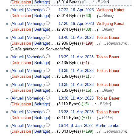
April
Diskussion
Beiträge
‎
3.014 Bytes
0
‎
→
Bilder
2023
16.
Aktuell
Vorherige
17:22, 16. Apr. 2023
‎
Wolfgang Kairat
April
Diskussion
Beiträge
‎
3.014 Bytes
+40
‎
→
Bilder
2023
Aktuell
Vorherige
17:20, 16. Apr. 2023
‎
Wolfgang Kairat
Diskussion
Beiträge
‎
2.974 Bytes
+38
‎
→
Bilder
11.
Aktuell
Vorherige
13:40, 11. Apr. 2023
‎
Tobias Bauer
April
Diskussion
Beiträge
‎
2.936 Bytes
−199
‎
→
Lebensraum
:
,
2023
Quelle gelöscht, da Schwachsinn
Aktuell
Vorherige
13:39, 11. Apr. 2023
‎
Tobias Bauer
Diskussion
Beiträge
‎
3.135 Bytes
−1
‎
K
Aktuell
Vorherige
13:39, 11. Apr. 2023
‎
Tobias Bauer
e
Diskussion
Beiträge
‎
3.136 Bytes
+1
‎
i
K
Aktuell
Vorherige
13:38, 11. Apr. 2023
‎
Tobias Bauer
n
e
Diskussion
Beiträge
‎
3.135 Bytes
+16
‎
→
Bilder
e
i
B
Aktuell
Vorherige
13:38, 11. Apr. 2023
‎
Tobias Bauer
n
e
Diskussion
Beiträge
‎
3.119 Bytes
+5
‎
→
Bilder
e
a
B
Aktuell
Vorherige
13:38, 11. Apr. 2023
‎
Tobias Bauer
r
e
Diskussion
Beiträge
‎
3.114 Bytes
+71
‎
→
Bilder
b
a
8.
Aktuell
Vorherige
16:14, 8. Jan. 2022
‎
Martin Lemke
e
r
Januar
Diskussion
Beiträge
‎
3.043 Bytes
+199
‎
→
Lebensraum
i
b
2022