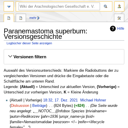
mehr
Hilfe
Paranemastoma superbum:
Versionsgeschichte
Logbücher dieser Seite anzeigen
Zur
Zur
Versionen filtern
Navigation
Suche
springen
springen
Auswahl des Versionsunterschieds: Markiere die Radiobuttons der zu
vergleichenden Versionen und drücke die Eingabetaste oder die
Schaltfläche am unteren Rand.
Legende:
(Aktuell)
= Unterschied zur aktuellen Version,
(Vorherige)
=
Unterschied zur vorherigen Version,
K
= Kleine Änderung
17.
Aktuell
Vorherige
18:32, 17. Dez. 2021
‎
Michael Hohner
Dezember
Diskussion
Beiträge
‎
824 Bytes
+824
‎
Die Seite wurde
2021
neu angelegt: „__NOTOC__{{Infobox Spezies |trivialname=
|autor=Redikorzev |jahr=1936 |urspr_name=ja |lsid=
|familie=Nemastomatidae |neozoon= <!-- |reife=<lifecycle
female=''…“