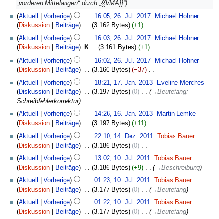
2018
„vorderen Mittelaugen“ durch „{{VMA}}“
26.
Aktuell
Vorherige
16:05, 26. Jul. 2017
‎
Michael Hohner
Juli
Diskussion
Beiträge
‎
3.162 Bytes
+1
‎
2017
K
Aktuell
Vorherige
16:03, 26. Jul. 2017
‎
Michael Hohner
e
Diskussion
Beiträge
‎
K
3.161 Bytes
+1
‎
i
K
Aktuell
Vorherige
16:02, 26. Jul. 2017
‎
Michael Hohner
n
e
Diskussion
Beiträge
‎
3.160 Bytes
−37
‎
e
i
K
17.
B
Aktuell
Vorherige
18:21, 17. Jan. 2013
‎
Eveline Merches
n
e
Januar
e
Diskussion
Beiträge
‎
3.197 Bytes
0
‎
→
Beutefang
:
e
i
2013
a
Schreibfehlerkorrektur
B
n
r
16.
e
Aktuell
Vorherige
14:26, 16. Jan. 2013
‎
Martin Lemke
e
b
Januar
a
Diskussion
Beiträge
‎
3.197 Bytes
+11
‎
B
e
2013
r
K
14.
e
Aktuell
Vorherige
22:10, 14. Dez. 2011
‎
Tobias Bauer
i
b
e
Dezember
a
Diskussion
Beiträge
‎
3.186 Bytes
0
‎
t
e
i
2011
r
K
10.
u
Aktuell
Vorherige
13:02, 10. Jul. 2011
‎
Tobias Bauer
i
n
b
e
Juli
n
Diskussion
Beiträge
‎
3.186 Bytes
+9
‎
→
Beschreibung
t
e
e
i
2011
g
u
B
Aktuell
Vorherige
01:23, 10. Jul. 2011
‎
Tobias Bauer
i
n
s
n
e
Diskussion
Beiträge
‎
3.177 Bytes
0
‎
→
Beutefang
t
e
z
g
a
u
B
u
Aktuell
Vorherige
01:22, 10. Jul. 2011
‎
Tobias Bauer
s
r
n
e
s
Diskussion
Beiträge
‎
3.177 Bytes
0
‎
→
Beutefang
z
b
g