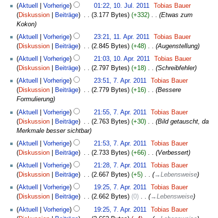
a
a
u
Aktuell
Vorherige
01:22, 10. Jul. 2011
‎
Tobias Bauer
e
s
r
m
s
Diskussion
Beiträge
‎
3.177 Bytes
+332
‎
Etwas zum
i
z
b
m
a
Kokon
t
u
e
e
m
11.
u
s
Aktuell
Vorherige
23:21, 11. Apr. 2011
‎
Tobias Bauer
i
n
m
April
n
a
Diskussion
Beiträge
‎
2.845 Bytes
+48
‎
Augenstellung
t
f
e
2011
g
m
10.
u
a
Aktuell
Vorherige
21:03, 10. Apr. 2011
‎
Tobias Bauer
n
s
m
April
n
s
Diskussion
Beiträge
‎
2.797 Bytes
+18
‎
Schreibfehler
f
z
e
2011
g
s
7.
a
u
Aktuell
Vorherige
23:51, 7. Apr. 2011
‎
Tobias Bauer
n
s
u
April
s
s
Diskussion
Beiträge
‎
2.779 Bytes
+16
‎
Bessere
f
z
n
2011
s
a
Formulierung
a
u
g
u
m
s
s
Aktuell
Vorherige
21:55, 7. Apr. 2011
‎
Tobias Bauer
n
m
s
a
Diskussion
Beiträge
‎
2.763 Bytes
+30
‎
Bild getauscht, da
g
e
u
m
Merkmale besser sichtbar
n
n
m
Aktuell
Vorherige
21:53, 7. Apr. 2011
‎
Tobias Bauer
f
g
e
Diskussion
Beiträge
‎
2.733 Bytes
+66
‎
Verbessert
a
n
s
Aktuell
Vorherige
21:28, 7. Apr. 2011
‎
Tobias Bauer
f
s
Diskussion
Beiträge
‎
2.667 Bytes
+5
‎
→
Lebensweise
a
u
s
Aktuell
Vorherige
19:25, 7. Apr. 2011
‎
Tobias Bauer
n
s
Diskussion
Beiträge
‎
2.662 Bytes
0
‎
→
Lebensweise
g
u
Aktuell
Vorherige
19:25, 7. Apr. 2011
‎
Tobias Bauer
n