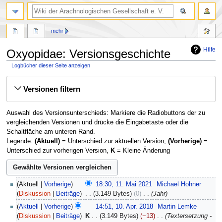
mehr
Hilfe
Oxyopidae: Versionsgeschichte
Logbücher dieser Seite anzeigen
Zur
Zur
Versionen filtern
Navigation
Suche
springen
springen
Auswahl des Versionsunterschieds: Markiere die Radiobuttons der zu
vergleichenden Versionen und drücke die Eingabetaste oder die
Schaltfläche am unteren Rand.
Legende:
(Aktuell)
= Unterschied zur aktuellen Version,
(Vorherige)
=
Unterschied zur vorherigen Version,
K
= Kleine Änderung
11.
Aktuell
Vorherige
18:30, 11. Mai 2021
‎
Michael Hohner
Mai
Diskussion
Beiträge
‎
3.149 Bytes
0
‎
Jahr
2021
10.
Aktuell
Vorherige
14:51, 10. Apr. 2018
‎
Martin Lemke
April
Diskussion
Beiträge
‎
K
3.149 Bytes
−13
‎
Textersetzung -