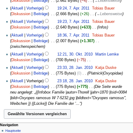
Diskussion
Beiträge
‎
2.662 Bytes
−4
‎
→
Lebensweise
g
Aktuell
Vorherige
19:24, 7. Apr. 2011
‎
Tobias Bauer
Diskussion
Beiträge
‎
2.666 Bytes
+26
‎
→
Lebensweise
Aktuell
Vorherige
19:23, 7. Apr. 2011
‎
Tobias Bauer
Diskussion
Beiträge
‎
2.640 Bytes
+633
‎
Infos
Aktuell
Vorherige
18:36, 7. Apr. 2011
‎
Tobias Bauer
Diskussion
Beiträge
‎
2.007 Bytes
+1.307
‎
zwischenspeichern
30.
Aktuell
Vorherige
12:21, 30. Okt. 2010
‎
Martin Lemke
Oktober
Diskussion
Beiträge
‎
700 Bytes
−75
‎
2010
K
28.
Aktuell
Vorherige
23:33, 28. Jan. 2010
‎
Katja Duske
e
Januar
Diskussion
Beiträge
‎
775 Bytes
0
‎
Platnick|Oxyopidae
i
2010
Aktuell
Vorherige
23:18, 28. Jan. 2010
‎
Katja Duske
n
Diskussion
Beiträge
‎
775 Bytes
+775
‎
Die Seite wurde
e
neu angelegt: „{{Infobox Familie |autor=Thorell |jahr=1870 |lsid=0084
B
|bild=Oxyopes ramosus W 7-5232.jpg |bildtext=''Oxyopes ramosus'',
e
Weibchen }} {{Lücke}} Die Familie der '…“
a
r
b
e
Navigation
i
Hauptseite
t