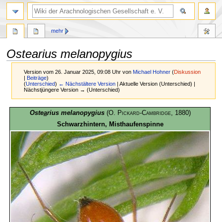
mehr
Ostearius melanopygius
Version vom 26. Januar 2025, 09:08 Uhr von
Michael Hohner
(
Diskussion
|
Beiträge
)
(
Unterschied
)
← Nächstältere Version
| Aktuelle Version (Unterschied) |
Nächstjüngere Version → (Unterschied)
Zur
Zur
Oste
a
rius melanopygius
(
O. Pickard-Cambridge
, 1880)
Navigation
Suche
Schwarzhintern, Misthaufenspinne
springen
springen