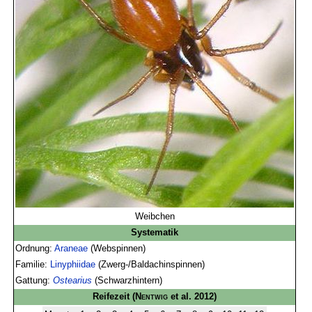
Weibchen
Systematik
Ordnung:
Araneae
(Webspinnen)
Familie:
Linyphiidae
(Zwerg-/Baldachinspinnen)
Gattung:
Ostearius
(Schwarzhintern)
Reifezeit
(
Nentwig
et al. 2012)