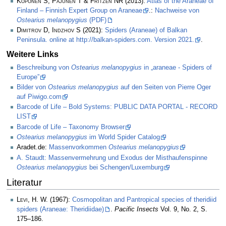
Koponen S, Pajunen T & Fritzén NR
(2013):
Atlas of the Araneae of
Finland – Finnish Expert Group on Araneae
.:
Nachweise von
Ostearius melanopygius
(PDF)
Dimitrov D, Indzhov S
(2021):
Spiders (Araneae) of Balkan
Peninsula. online at http://balkan-spiders.com. Version 2021.
.
Weitere Links
Beschreibung von
Ostearius melanopygius
in „araneae - Spiders of
Europe”
Bilder von
Ostearius melanopygius
auf den Seiten von Pierre Oger
auf Piwigo.com
Barcode of Life – Bold Systems: PUBLIC DATA PORTAL - RECORD
LIST
Barcode of Life – Taxonomy Browser
Ostearius melanopygius
im World Spider Catalog
Aradet.de:
Massenvorkommen
Ostearius melanopygius
A. Staudt: Massenvermehrung und Exodus der Misthaufenspinne
Ostearius melanopygius
bei Schengen/Luxemburg
Literatur
Levi, H. W.
(1967):
Cosmopolitan and Pantropical species of theridiid
spiders (Araneae: Theridiidae)
.
Pacific Insects
Vol. 9, No. 2, S.
175–186.