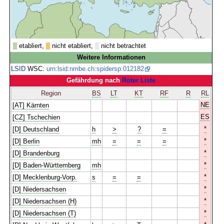
etabliert,
nicht etabliert,
nicht betrachtet
Weitere Informationen
LSID
WSC:
urn:lsid:nmbe.ch:spidersp:012182
Gefährdung nach
Roter Liste
Region
BS
LT
KT
RF
R
RL
NE
[AT] Kärnten
ES
[CZ] Tschechien
*
[D] Deutschland
h
>
?
=
*
[D] Berlin
mh
=
=
=
*
[D] Brandenburg
*
[D] Baden-Württemberg
mh
*
[D] Mecklenburg-Vorp.
s
=
=
*
[D] Niedersachsen
*
[D] Niedersachsen (H)
*
[D] Niedersachsen (T)