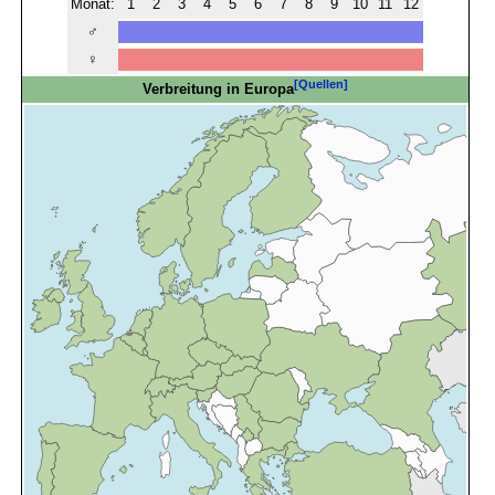
Monat:
1
2
3
4
5
6
7
8
9
10
11
12
♂
♀
[Quellen]
Verbreitung in Europa