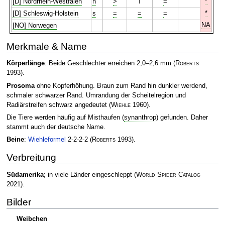
*
[D] Nordrhein-Westfalen
h
>
T
=
*
[D] Schleswig-Holstein
s
=
=
=
NA
[NO] Norwegen
Merkmale & Name
Körperlänge
: Beide Geschlechter erreichen 2,0–2,6 mm
(
Roberts
1993)
.
Prosoma
ohne Kopferhöhung. Braun zum Rand hin dunkler werdend,
schmaler schwarzer Rand. Umrandung der Scheitelregion und
Radiärstreifen schwarz angedeutet
(
Wiehle
1960)
.
Die Tiere werden häufig auf Misthaufen (
synanthrop
) gefunden. Daher
stammt auch der deutsche Name.
Beine
:
Wiehleformel
2-2-2-2
(
Roberts
1993)
.
Verbreitung
Südamerika
; in viele Länder eingeschleppt
(
World Spider Catalog
2021)
.
Bilder
Weibchen