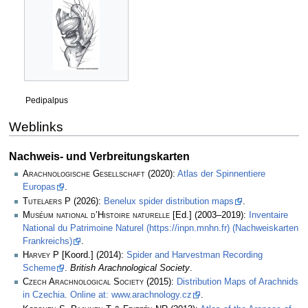
Pedipalpus
Weblinks
Nachweis- und Verbreitungskarten
Arachnologische Gesellschaft
(2020):
Atlas der Spinnentiere
Europas
.
Tutelaers P
(2026):
Benelux spider distribution maps
.
Muséum national d’Histoire naturelle
[Ed.] (2003–2019):
Inventaire
National du Patrimoine Naturel (https://inpn.mnhn.fr) (Nachweiskarten
Frankreichs)
.
Harvey P
[Koord.] (2014):
Spider and Harvestman Recording
Scheme
.
British Arachnological Society
.
Czech Arachnological Society
(2015):
Distribution Maps of Arachnids
in Czechia. Online at: www.arachnology.cz
.