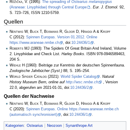
Růžička, V.
(1995):
The spreading of
Ostearius melanopygius
(Araneae: Linyphiidae) through Central Europe
.
Eur. J. Etomol.
92,
S. 723–726, ISSN 1210-5759.
Quellen
Nentwig W, Blick T, Bosmans R, Gloor D, Hänggi A & Kropf
C
(2012):
Spinnen Europas. Version 01.2012. Online
https://www.araneae.nmbe.ch
, doi:
10.24436/1
.
Roberts MJ
(1993): The Spiders Of Great Britain And Ireland, Volume
2. Linyphiidae and Check List.
Harley Books
. ISBN 978-0946589463,
204 S.
Wiehle H
(1960): Beiträge zur Kenntnis der deutschen Spinnenfauna.
Zoologische Jahrbücher (Syst.)
88, S. 195–254.
World Spider Catalog
(2021):
World Spider Catalog
.
Natural
History Museum Bern, online auf
http://wsc.nmbe.ch
, Version
22.0, abgerufen am 2021-01-31, doi:
10.24436/2
.
Quellen der Nachweise
Nentwig W, Blick T, Bosmans R, Gloor D, Hänggi A & Kropf
C
(2020):
Spinnen Europas. Online https://www.araneae.nmbe.ch
(automatisch synchronisiert)
, doi:
10.24436/1
.
Kategorien
:
Ostearius
Neozoon
Synanthrope Art