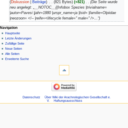
Dezember
Diskussion
Beiträge
‎
821 Bytes
+821
‎
Die Seite wurde
2019
neu angelegt: „__NOTOC__{{Infobox Spezies |trivialname=
|autor=Pavesi |jahr=1880 |urspr_name=ja |lsid= |familie=Olpiidae
|neozoon= <!-- |reife=<lifecycle female='' male='' />…“
Navigation
Hauptseite
Letzte Änderungen
Zufällige Seite
Neue Seiten
Alle Seiten
Erweiterte Suche
Datenschutz
Über Wiki der Arachnologischen Gesellschaft e.
V.
Haftungsausschluss