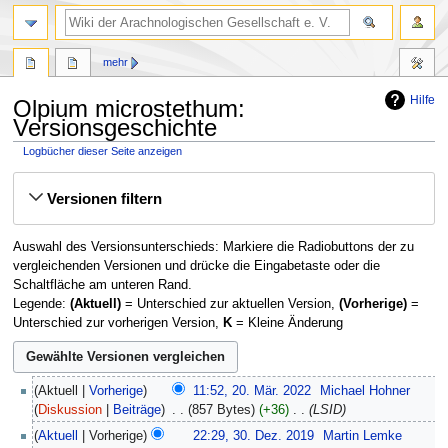
mehr
Hilfe
Olpium microstethum:
Versionsgeschichte
Logbücher dieser Seite anzeigen
Zur
Zur
Versionen filtern
Navigation
Suche
springen
springen
Auswahl des Versionsunterschieds: Markiere die Radiobuttons der zu
vergleichenden Versionen und drücke die Eingabetaste oder die
Schaltfläche am unteren Rand.
Legende:
(Aktuell)
= Unterschied zur aktuellen Version,
(Vorherige)
=
Unterschied zur vorherigen Version,
K
= Kleine Änderung
20.
Aktuell
Vorherige
11:52, 20. Mär. 2022
‎
Michael Hohner
März
Diskussion
Beiträge
‎
857 Bytes
+36
‎
LSID
2022
30.
Aktuell
Vorherige
22:29, 30. Dez. 2019
‎
Martin Lemke