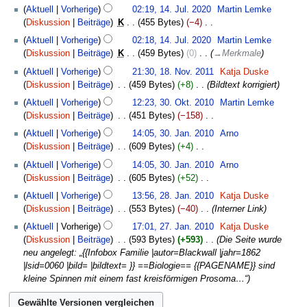
2020
Aktuell
Vorherige
02:19, 14. Jul. 2020
‎
Martin Lemke
n
Diskussion
Beiträge
‎
K
455 Bytes
−4
‎
e
K
B
Aktuell
Vorherige
02:18, 14. Jul. 2020
‎
Martin Lemke
e
e
Diskussion
Beiträge
‎
K
459 Bytes
0
‎
→
Merkmale
i
a
18.
Aktuell
Vorherige
21:30, 18. Nov. 2011
‎
Katja Duske
n
r
November
Diskussion
Beiträge
‎
459 Bytes
+8
‎
Bildtext korrigiert
e
b
2011
30.
B
Aktuell
Vorherige
12:23, 30. Okt. 2010
‎
Martin Lemke
e
Oktober
e
Diskussion
Beiträge
‎
451 Bytes
−158
‎
i
2010
a
K
30.
t
Aktuell
Vorherige
14:05, 30. Jan. 2010
‎
Arno
r
e
Januar
u
Diskussion
Beiträge
‎
609 Bytes
+4
‎
b
i
2010
n
K
Aktuell
Vorherige
14:05, 30. Jan. 2010
‎
Arno
e
n
g
e
Diskussion
Beiträge
‎
605 Bytes
+52
‎
i
e
s
i
K
28.
t
B
z
Aktuell
Vorherige
13:56, 28. Jan. 2010
‎
Katja Duske
n
e
Januar
u
e
u
Diskussion
Beiträge
‎
553 Bytes
−40
‎
Interner Link
e
i
2010
n
a
s
27.
B
Aktuell
Vorherige
17:01, 27. Jan. 2010
‎
Katja Duske
n
g
r
a
Januar
e
Diskussion
Beiträge
‎
593 Bytes
+593
‎
Die Seite wurde
e
s
b
m
2010
a
neu angelegt: „{{Infobox Familie |autor=Blackwall |jahr=1862
B
z
e
m
r
|lsid=0060 |bild= |bildtext= }} ==Biologie== {{PAGENAME}} sind
e
u
i
e
b
kleine Spinnen mit einem fast kreisförmigen Prosoma…“
a
s
t
n
e
r
a
u
f
i