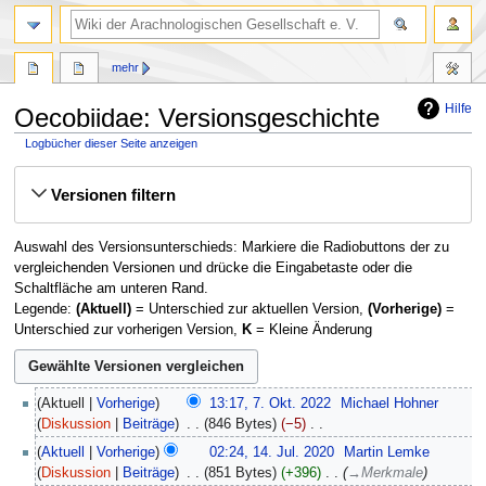
mehr
Hilfe
Oecobiidae: Versionsgeschichte
Logbücher dieser Seite anzeigen
Zur
Zur
Versionen filtern
Navigation
Suche
springen
springen
Auswahl des Versionsunterschieds: Markiere die Radiobuttons der zu
vergleichenden Versionen und drücke die Eingabetaste oder die
Schaltfläche am unteren Rand.
Legende:
(Aktuell)
= Unterschied zur aktuellen Version,
(Vorherige)
=
Unterschied zur vorherigen Version,
K
= Kleine Änderung
7.
Aktuell
Vorherige
13:17, 7. Okt. 2022
‎
Michael Hohner
Oktober
Diskussion
Beiträge
‎
846 Bytes
−5
‎
2022
K
14.
Aktuell
Vorherige
02:24, 14. Jul. 2020
‎
Martin Lemke
e
Juli
Diskussion
Beiträge
‎
851 Bytes
+396
‎
→
Merkmale
i