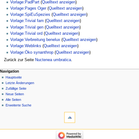
Vorlage:PadPart
(
Quelltext anzeigen
)
Vorlage:Pages Oger
(
Quelltext anzeigen
)
Vorlage:SpiEuSpezies
(
Quelltext anzeigen
)
Vorlage:Trivial fam
(
Quelltext anzeigen
)
Vorlage:Trivial gen
(
Quelltext anzeigen
)
Vorlage:Trivial ord
(
Quelltext anzeigen
)
Vorlage:Verbreitung benelux
(
Quelltext anzeigen
)
Vorlage:Weblinks
(
Quelltext anzeigen
)
Vorlage:Öko synanthrop
(
Quelltext anzeigen
)
Zurück zur Seite
Nuctenea umbratica
.
Navigation
Hauptseite
Letzte Änderungen
Zufällige Seite
Neue Seiten
Alle Seiten
Erweiterte Suche