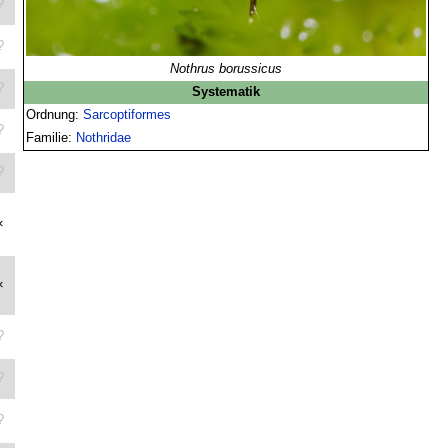
?
?
Nothrus borussicus
?
Systematik
Ordnung:
Sarcoptiformes
?
Familie:
Nothridae
?
×
×
?
?
?