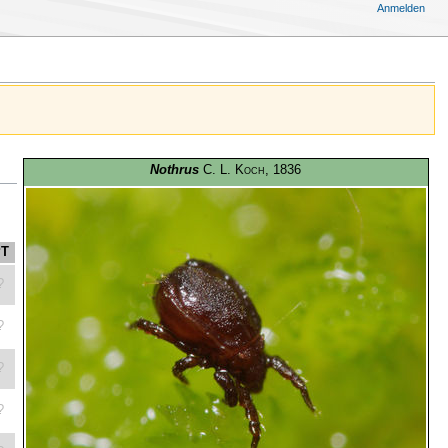
Anmelden
Nothrus
C. L. Koch
, 1836
PT
?
?
?
?