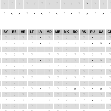
?
?
?
?
?
?
?
?
?
?
?
×
?
?
?
×
×
?
×
×
?
×
?
×
?
×
?
×
BY
EE
HR
LT
LV
MD
ME
MK
RO
RS
RU
UA
G
?
?
?
?
×
?
?
?
?
?
×
×
?
?
?
?
?
×
?
?
?
?
?
×
×
×
?
?
?
?
?
?
?
?
?
?
?
?
?
?
?
?
?
?
?
?
?
?
?
?
?
?
?
?
×
?
?
?
?
?
×
×
?
?
?
?
?
?
?
?
?
?
?
?
?
?
?
?
?
?
?
?
?
?
?
?
?
?
?
?
?
?
?
?
?
?
?
×
?
?
?
?
?
?
?
?
?
?
?
?
?
?
?
?
?
×
?
?
?
×
?
×
×
?
?
?
?
?
?
?
?
?
?
?
?
?
?
?
?
?
?
?
?
?
?
×
?
?
?
?
?
?
?
?
?
?
?
?
?
?