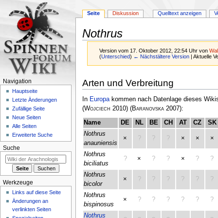
Seite
Diskussion
Quelltext anzeigen
V
Nothrus
Version vom 17. Oktober 2012, 22:54 Uhr von
Wal
(
Unterschied
)
← Nächstältere Version
| Aktuelle 
Zur
Zur
Arten und Verbreitung
Navigation
Navigation
Suche
Hauptseite
springen
springen
In
Europa
kommen nach Datenlage dieses Wikis 
Letzte Änderungen
(
Wojciech
2010)
(
Baranovska
2007)
:
Zufällige Seite
Neue Seiten
Name
DE
NL
BE
CH
AT
CZ
SK
Alle Seiten
Nothrus
Erweiterte Suche
×
?
?
?
×
×
×
anauniensis
Suche
Nothrus
?
×
?
?
×
?
?
biciliatus
Nothrus
×
?
?
?
?
?
?
Werkzeuge
bicolor
Links auf diese Seite
Nothrus
×
?
?
?
?
?
?
Änderungen an
bispinosus
verlinkten Seiten
Nothrus