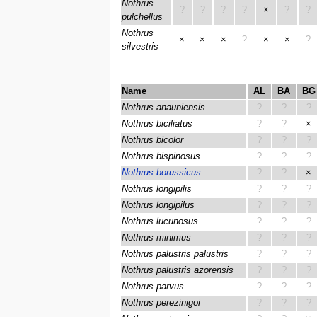
Nothrus
?
?
?
?
×
?
?
pulchellus
Nothrus
×
×
×
?
×
×
?
silvestris
Name
AL
BA
BG
Nothrus anauniensis
?
?
?
Nothrus biciliatus
?
?
×
Nothrus bicolor
?
?
?
Nothrus bispinosus
?
?
?
Nothrus borussicus
?
?
×
Nothrus longipilis
?
?
?
Nothrus longipilus
?
?
?
Nothrus lucunosus
?
?
?
Nothrus minimus
?
?
?
Nothrus palustris palustris
?
?
?
Nothrus palustris azorensis
?
?
?
Nothrus parvus
?
?
?
Nothrus perezinigoi
?
?
?