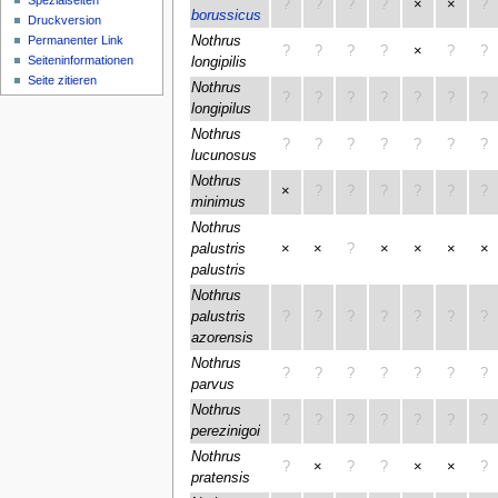
Spezialseiten
?
?
?
?
×
×
?
borussicus
Druckversion
Nothrus
Permanenter Link
?
?
?
?
×
?
?
Seiten­­informationen
longipilis
Seite zitieren
Nothrus
?
?
?
?
?
?
?
longipilus
Nothrus
?
?
?
?
?
?
?
lucunosus
Nothrus
×
?
?
?
?
?
?
minimus
Nothrus
palustris
×
×
?
×
×
×
×
palustris
Nothrus
palustris
?
?
?
?
?
?
?
azorensis
Nothrus
?
?
?
?
?
?
?
parvus
Nothrus
?
?
?
?
?
?
?
perezinigoi
Nothrus
?
×
?
?
×
×
?
pratensis