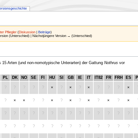
ersionsgeschichte
ter Pfliegler
(
Diskussion
|
Beiträge
)
Version (Unterschied) | Nächstjüngere Version → (Unterschied)
15 Arten (und non-nomotypische Unterarten) der Gattung
Nothrus
vor
PL
DK
NO
SE
FI
HU
SI
GB
IE
IT
IT82
FR
FRH
ES
?
?
?
?
?
×
?
×
?
×
?
?
?
×
?
×
×
?
?
×
?
×
?
×
?
×
?
×
?
?
?
?
?
?
?
?
?
?
?
?
?
?
?
?
?
?
?
?
?
?
?
?
?
?
?
?