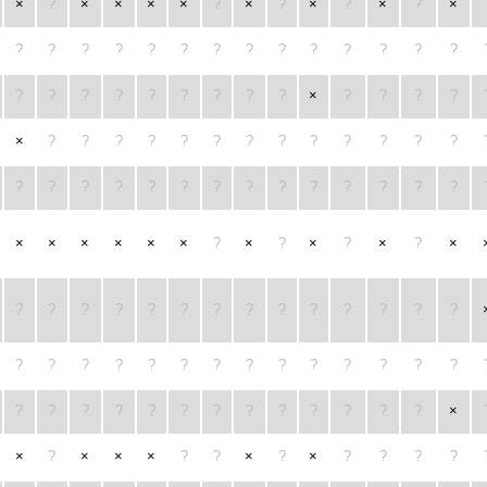
×
?
×
×
×
×
?
×
?
×
?
×
?
×
?
?
?
?
?
?
?
?
?
?
?
?
?
?
?
?
?
?
?
?
?
?
?
×
?
?
?
?
×
?
?
?
?
?
?
?
?
?
?
?
?
?
?
?
?
?
?
?
?
?
?
?
?
?
?
?
×
×
×
×
×
×
?
×
?
×
?
×
?
×
?
?
?
?
?
?
?
?
?
?
?
?
?
?
?
?
?
?
?
?
?
?
?
?
?
?
?
?
?
?
?
?
?
?
?
?
?
?
?
?
?
×
×
?
×
×
×
?
?
×
?
×
?
?
?
?