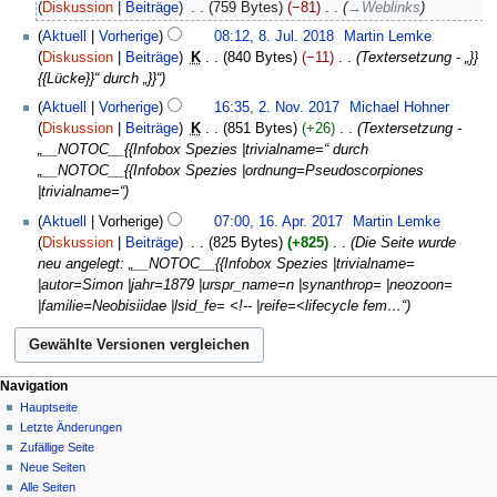
Juli
Diskussion
Beiträge
‎
759 Bytes
−81
‎
→
Weblinks
2021
8.
Aktuell
Vorherige
08:12, 8. Jul. 2018
‎
Martin Lemke
Juli
Diskussion
Beiträge
‎
K
840 Bytes
−11
‎
Textersetzung - „}}
2018
{{Lücke}}“ durch „}}“
2.
Aktuell
Vorherige
16:35, 2. Nov. 2017
‎
Michael Hohner
November
Diskussion
Beiträge
‎
K
851 Bytes
+26
‎
Textersetzung -
2017
„__NOTOC__{{Infobox Spezies |trivialname=“ durch
„__NOTOC__{{Infobox Spezies |ordnung=Pseudoscorpiones
|trivialname=“
16.
Aktuell
Vorherige
07:00, 16. Apr. 2017
‎
Martin Lemke
April
Diskussion
Beiträge
‎
825 Bytes
+825
‎
Die Seite wurde
2017
neu angelegt: „__NOTOC__{{Infobox Spezies |trivialname=
|autor=Simon |jahr=1879 |urspr_name=n |synanthrop= |neozoon=
|familie=Neobisiidae |lsid_fe= <!-- |reife=<lifecycle fem…“
Navigation
Hauptseite
Letzte Änderungen
Zufällige Seite
Neue Seiten
Alle Seiten