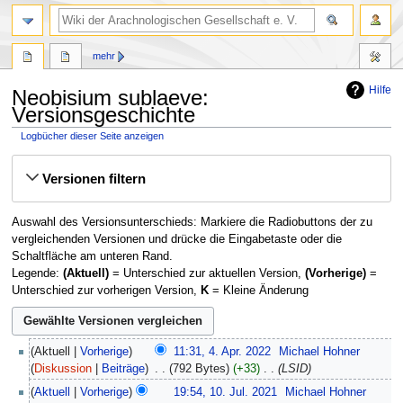
mehr
Hilfe
Neobisium sublaeve:
Versionsgeschichte
Logbücher dieser Seite anzeigen
Zur
Zur
Versionen filtern
Navigation
Suche
springen
springen
Auswahl des Versionsunterschieds: Markiere die Radiobuttons der zu
vergleichenden Versionen und drücke die Eingabetaste oder die
Schaltfläche am unteren Rand.
Legende:
(Aktuell)
= Unterschied zur aktuellen Version,
(Vorherige)
=
Unterschied zur vorherigen Version,
K
= Kleine Änderung
4.
Aktuell
Vorherige
11:31, 4. Apr. 2022
‎
Michael Hohner
April
Diskussion
Beiträge
‎
792 Bytes
+33
‎
LSID
2022
10.
Aktuell
Vorherige
19:54, 10. Jul. 2021
‎
Michael Hohner