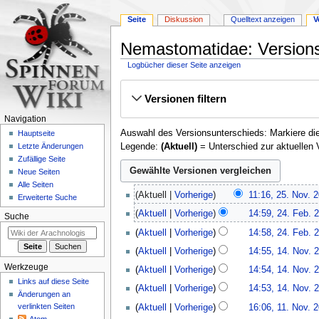
Seite
Diskussion
Quelltext anzeigen
V
Nemastomatidae: Version
Logbücher dieser Seite anzeigen
Zur
Zur
Versionen filtern
Navigation
Suche
springen
springen
Navigation
Auswahl des Versionsunterschieds: Markiere die
Hauptseite
Legende:
(Aktuell)
= Unterschied zur aktuellen 
Letzte Änderungen
Zufällige Seite
Neue Seiten
Alle Seiten
25.
Aktuell
Vorherige
11:16, 25. Nov. 
Erweiterte Suche
November
K
24.
Aktuell
Vorherige
14:59, 24. Feb. 
2010
Suche
e
Februar
K
Aktuell
Vorherige
14:58, 24. Feb. 
i
2010
e
14.
n
Aktuell
Vorherige
14:55, 14. Nov. 
i
November
e
K
n
Werkzeuge
Aktuell
Vorherige
14:54, 14. Nov. 
2009
B
e
e
Links auf diese Seite
Aktuell
Vorherige
14:53, 14. Nov. 
e
i
B
Änderungen an
11.
a
n
verlinkten Seiten
Aktuell
Vorherige
16:06, 11. Nov. 
e
November
r
e