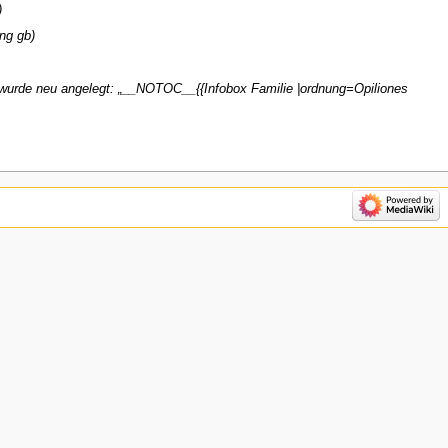
ung gb
 wurde neu angelegt: „__NOTOC__{{Infobox Familie |ordnung=Opiliones