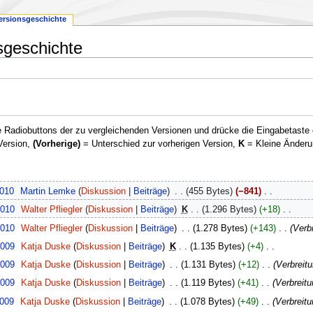
ersionsgeschichte
sgeschichte
 Radiobuttons der zu vergleichenden Versionen und drücke die Eingabetaste 
Version,
(Vorherige)
= Unterschied zur vorherigen Version,
K
= Kleine Änderu
2010
‎
Martin Lemke
Diskussion
Beiträge
‎
455 Bytes
−841
‎
2010
‎
Walter Pfliegler
Diskussion
Beiträge
‎
K
1.296 Bytes
+18
‎
2010
‎
Walter Pfliegler
Diskussion
Beiträge
‎
1.278 Bytes
+143
‎
Verbr
2009
‎
Katja Duske
Diskussion
Beiträge
‎
K
1.135 Bytes
+4
‎
2009
‎
Katja Duske
Diskussion
Beiträge
‎
1.131 Bytes
+12
‎
Verbreitu
2009
‎
Katja Duske
Diskussion
Beiträge
‎
1.119 Bytes
+41
‎
Verbreit
2009
‎
Katja Duske
Diskussion
Beiträge
‎
1.078 Bytes
+49
‎
Verbreitu