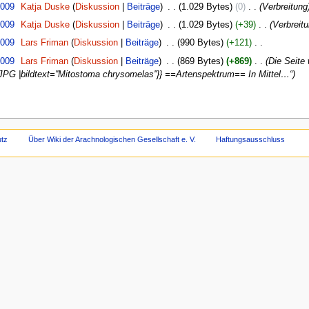
2009
‎
Katja Duske
Diskussion
Beiträge
‎
1.029 Bytes
0
‎
Verbreitung
2009
‎
Katja Duske
Diskussion
Beiträge
‎
1.029 Bytes
+39
‎
Verbreit
2009
‎
Lars Friman
Diskussion
Beiträge
‎
990 Bytes
+121
‎
2009
‎
Lars Friman
Diskussion
Beiträge
‎
869 Bytes
+869
‎
Die Seite
JPG |bildtext=''Mitostoma chrysomelas''}} ==Artenspektrum== In Mittel…“
tz
Über Wiki der Arachnologischen Gesellschaft e. V.
Haftungsausschluss