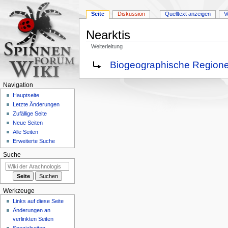
Seite
Diskussion
Quelltext anzeigen
V
Nearktis
Weiterleitung
Zur
Zur
Weiterleitung nach:
Biogeographische Regione
Navigation
Suche
springen
springen
Navigation
Hauptseite
Letzte Änderungen
Zufällige Seite
Neue Seiten
Alle Seiten
Erweiterte Suche
Suche
Werkzeuge
Links auf diese Seite
Änderungen an
verlinkten Seiten