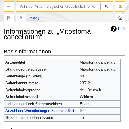
mehr
Hilfe
Informationen zu „Mitostoma
cancellatum“
Zur
Zur
Basisinformationen
Navigation
Suche
springen
springen
Anzeigetitel
Mitostoma cancellatum
Standardsortierschlüssel
Mitostoma cancellatum
Seitenlänge (in Bytes)
881
Seitenkennnummer
23512
Seiteninhaltssprache
de - Deutsch
Seiteninhaltsmodell
Wikitext
Indizierung durch Suchmaschinen
Erlaubt
Anzahl der Weiterleitungen zu dieser Seite
0
Gezählt als eine Inhaltsseite
Ja