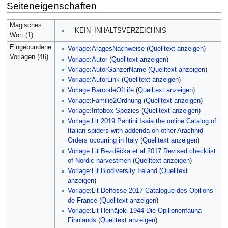
Seiteneigenschaften
Magisches
__KEIN_INHALTSVERZEICHNIS__
Wort (1)
Eingebundene
Vorlage:AragesNachweise
(
Quelltext anzeigen
)
Vorlagen (46)
Vorlage:Autor
(
Quelltext anzeigen
)
Vorlage:AutorGanzerName
(
Quelltext anzeigen
)
Vorlage:AutorLink
(
Quelltext anzeigen
)
Vorlage:BarcodeOfLife
(
Quelltext anzeigen
)
Vorlage:Familie2Ordnung
(
Quelltext anzeigen
)
Vorlage:Infobox Spezies
(
Quelltext anzeigen
)
Vorlage:Lit 2019 Pantini Isaia the online Catalog of
Italian spiders with addenda on other Arachnid
Orders occurring in Italy
(
Quelltext anzeigen
)
Vorlage:Lit Bezděčka et al 2017 Revised checklist
of Nordic harvestmen
(
Quelltext anzeigen
)
Vorlage:Lit Biodiversity Ireland
(
Quelltext
anzeigen
)
Vorlage:Lit Delfosse 2017 Catalogue des Opilions
de France
(
Quelltext anzeigen
)
Vorlage:Lit Heinäjoki 1944 Die Opilionenfauna
Finnlands
(
Quelltext anzeigen
)