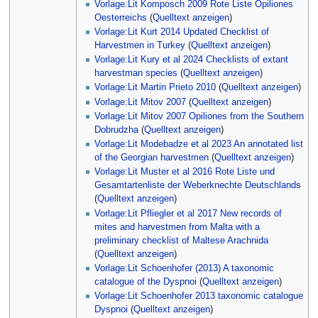
Vorlage:Lit Komposch 2009 Rote Liste Opiliones
Oesterreichs
(
Quelltext anzeigen
)
Vorlage:Lit Kurt 2014 Updated Checklist of
Harvestmen in Turkey
(
Quelltext anzeigen
)
Vorlage:Lit Kury et al 2024 Checklists of extant
harvestman species
(
Quelltext anzeigen
)
Vorlage:Lit Martin Prieto 2010
(
Quelltext anzeigen
)
Vorlage:Lit Mitov 2007
(
Quelltext anzeigen
)
Vorlage:Lit Mitov 2007 Opiliones from the Southern
Dobrudzha
(
Quelltext anzeigen
)
Vorlage:Lit Modebadze et al 2023 An annotated list
of the Georgian harvestmen
(
Quelltext anzeigen
)
Vorlage:Lit Muster et al 2016 Rote Liste und
Gesamtartenliste der Weberknechte Deutschlands
(
Quelltext anzeigen
)
Vorlage:Lit Pfliegler et al 2017 New records of
mites and harvestmen from Malta with a
preliminary checklist of Maltese Arachnida
(
Quelltext anzeigen
)
Vorlage:Lit Schoenhofer (2013) A taxonomic
catalogue of the Dyspnoi
(
Quelltext anzeigen
)
Vorlage:Lit Schoenhofer 2013 taxonomic catalogue
Dyspnoi
(
Quelltext anzeigen
)