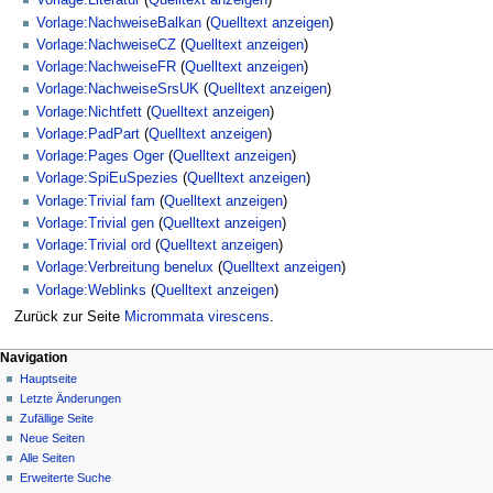
Vorlage:Literatur
(
Quelltext anzeigen
)
Vorlage:NachweiseBalkan
(
Quelltext anzeigen
)
Vorlage:NachweiseCZ
(
Quelltext anzeigen
)
Vorlage:NachweiseFR
(
Quelltext anzeigen
)
Vorlage:NachweiseSrsUK
(
Quelltext anzeigen
)
Vorlage:Nichtfett
(
Quelltext anzeigen
)
Vorlage:PadPart
(
Quelltext anzeigen
)
Vorlage:Pages Oger
(
Quelltext anzeigen
)
Vorlage:SpiEuSpezies
(
Quelltext anzeigen
)
Vorlage:Trivial fam
(
Quelltext anzeigen
)
Vorlage:Trivial gen
(
Quelltext anzeigen
)
Vorlage:Trivial ord
(
Quelltext anzeigen
)
Vorlage:Verbreitung benelux
(
Quelltext anzeigen
)
Vorlage:Weblinks
(
Quelltext anzeigen
)
Zurück zur Seite
Micrommata virescens
.
Navigation
Hauptseite
Letzte Änderungen
Zufällige Seite
Neue Seiten
Alle Seiten
Erweiterte Suche