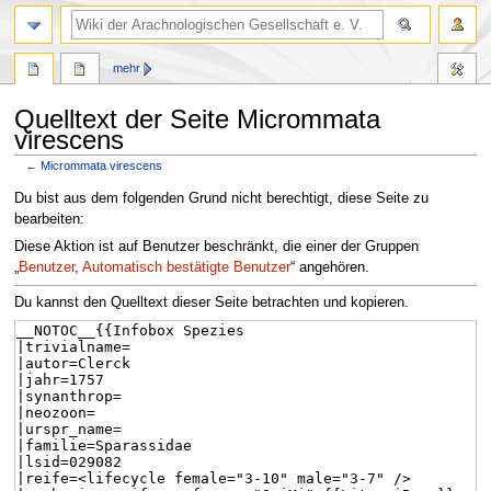
mehr
Quelltext der Seite Micrommata
virescens
←
Micrommata virescens
Zur
Zur
Du bist aus dem folgenden Grund nicht berechtigt, diese Seite zu
Navigation
Suche
bearbeiten:
springen
springen
Diese Aktion ist auf Benutzer beschränkt, die einer der Gruppen
„
Benutzer
,
Automatisch bestätigte Benutzer
“ angehören.
Du kannst den Quelltext dieser Seite betrachten und kopieren.