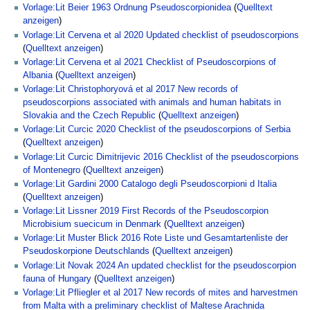
Vorlage:Lit Beier 1963 Ordnung Pseudoscorpionidea
(
Quelltext
anzeigen
)
Vorlage:Lit Cervena et al 2020 Updated checklist of pseudoscorpions
(
Quelltext anzeigen
)
Vorlage:Lit Cervena et al 2021 Checklist of Pseudoscorpions of
Albania
(
Quelltext anzeigen
)
Vorlage:Lit Christophoryová et al 2017 New records of
pseudoscorpions associated with animals and human habitats in
Slovakia and the Czech Republic
(
Quelltext anzeigen
)
Vorlage:Lit Curcic 2020 Checklist of the pseudoscorpions of Serbia
(
Quelltext anzeigen
)
Vorlage:Lit Curcic Dimitrijevic 2016 Checklist of the pseudoscorpions
of Montenegro
(
Quelltext anzeigen
)
Vorlage:Lit Gardini 2000 Catalogo degli Pseudoscorpioni d Italia
(
Quelltext anzeigen
)
Vorlage:Lit Lissner 2019 First Records of the Pseudoscorpion
Microbisium suecicum in Denmark
(
Quelltext anzeigen
)
Vorlage:Lit Muster Blick 2016 Rote Liste und Gesamtartenliste der
Pseudoskorpione Deutschlands
(
Quelltext anzeigen
)
Vorlage:Lit Novak 2024 An updated checklist for the pseudoscorpion
fauna of Hungary
(
Quelltext anzeigen
)
Vorlage:Lit Pfliegler et al 2017 New records of mites and harvestmen
from Malta with a preliminary checklist of Maltese Arachnida