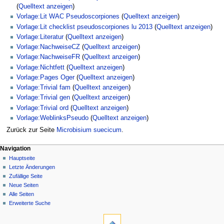
(
Quelltext anzeigen
)
Vorlage:Lit WAC Pseudoscorpiones
(
Quelltext anzeigen
)
Vorlage:Lit checklist pseudoscorpiones lu 2013
(
Quelltext anzeigen
)
Vorlage:Literatur
(
Quelltext anzeigen
)
Vorlage:NachweiseCZ
(
Quelltext anzeigen
)
Vorlage:NachweiseFR
(
Quelltext anzeigen
)
Vorlage:Nichtfett
(
Quelltext anzeigen
)
Vorlage:Pages Oger
(
Quelltext anzeigen
)
Vorlage:Trivial fam
(
Quelltext anzeigen
)
Vorlage:Trivial gen
(
Quelltext anzeigen
)
Vorlage:Trivial ord
(
Quelltext anzeigen
)
Vorlage:WeblinksPseudo
(
Quelltext anzeigen
)
Zurück zur Seite
Microbisium suecicum
.
Navigation
Hauptseite
Letzte Änderungen
Zufällige Seite
Neue Seiten
Alle Seiten
Erweiterte Suche