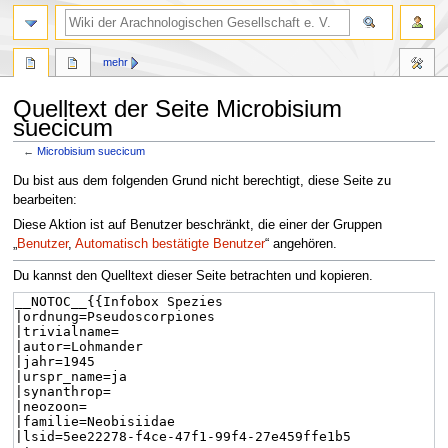
mehr
Quelltext der Seite Microbisium
suecicum
←
Microbisium suecicum
Zur
Zur
Du bist aus dem folgenden Grund nicht berechtigt, diese Seite zu
Navigation
Suche
bearbeiten:
springen
springen
Diese Aktion ist auf Benutzer beschränkt, die einer der Gruppen
„
Benutzer
,
Automatisch bestätigte Benutzer
“ angehören.
Du kannst den Quelltext dieser Seite betrachten und kopieren.