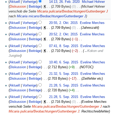
Aktuell
Vorherige
14:13, 26. Feb. 2020
‎
Michael Hohner
e
Diskussion
Beiträge
‎
K
2.709 Bytes
0
‎
Michael Hohner
i
verschob die Seite
Micaria pulicaria/Beobachtungen/Guttenberger J
n
nach
Micaria micans/Beobachtungen/Guttenberger J
e
2.
Aktuell
Vorherige
20:55, 2. Okt. 2015
‎
Eveline Merches
B
Oktober
Diskussion
Beiträge
‎
K
2.709 Bytes
0
‎
Jahreszahl
e
2015
a
Aktuell
Vorherige
20:52, 2. Okt. 2015
‎
Eveline Merches
r
Diskussion
Beiträge
‎
K
2.709 Bytes
−1
‎
b
K
8.
Aktuell
Vorherige
07:41, 8. Sep. 2015
‎
Eveline Merches
e
e
September
Diskussion
Beiträge
‎
K
2.710 Bytes
−2
‎
→
Kokon und
i
i
2015
Jungtier
t
n
6.
Aktuell
Vorherige
10:40, 6. Sep. 2015
‎
Eveline Merches
u
e
September
Diskussion
Beiträge
‎
2.712 Bytes
+9
‎
NOTOC
n
B
2015
5.
g
e
Aktuell
Vorherige
21:32, 5. Sep. 2015
‎
Eveline Merches
September
s
a
Diskussion
Beiträge
‎
2.703 Bytes
−17
‎
Zeitfehler etc
2015
z
r
Aktuell
Vorherige
21:28, 5. Sep. 2015
‎
Eveline Merches
u
b
Diskussion
Beiträge
‎
2.720 Bytes
+4
‎
s
e
K
a
Aktuell
Vorherige
21:28, 5. Sep. 2015
‎
Eveline Merches
i
e
m
Diskussion
Beiträge
‎
K
2.716 Bytes
0
‎
Eveline Merches
t
i
m
verschob Seite
Micaria pulicara/Beobachtungen/Guttenberger J
nach
u
n
e
Micaria pulicaria/Beobachtungen/Guttenberger J
: Rechtschreibfehler
n