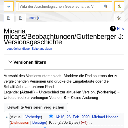
mehr
Hilfe
Micaria
micans/Beobachtungen/Guttenberger J:
Versionsgeschichte
Logbücher dieser Seite anzeigen
Zur
Zur
Versionen filtern
Navigation
Suche
springen
springen
Auswahl des Versionsunterschieds: Markiere die Radiobuttons der zu
vergleichenden Versionen und drücke die Eingabetaste oder die
Schaltfläche am unteren Rand.
Legende:
(Aktuell)
= Unterschied zur aktuellen Version,
(Vorherige)
=
Unterschied zur vorherigen Version,
K
= Kleine Änderung
26.
Aktuell
Vorherige
14:16, 26. Feb. 2020
‎
Michael Hohner
Februar
Diskussion
Beiträge
‎
K
2.705 Bytes
−4
‎
2020
K