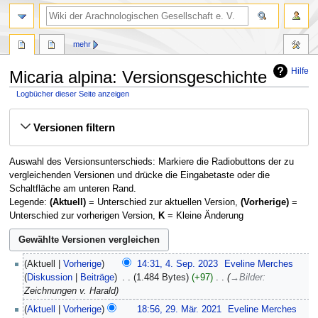
mehr
Hilfe
Micaria alpina: Versionsgeschichte
Logbücher dieser Seite anzeigen
Zur
Zur
Versionen filtern
Navigation
Suche
springen
springen
Auswahl des Versionsunterschieds: Markiere die Radiobuttons der zu
vergleichenden Versionen und drücke die Eingabetaste oder die
Schaltfläche am unteren Rand.
Legende:
(Aktuell)
= Unterschied zur aktuellen Version,
(Vorherige)
=
Unterschied zur vorherigen Version,
K
= Kleine Änderung
4.
Aktuell
Vorherige
14:31, 4. Sep. 2023
‎
Eveline Merches
September
Diskussion
Beiträge
‎
1.484 Bytes
+97
‎
→
Bilder
:
2023
Zeichnungen v. Harald
29.
Aktuell
Vorherige
18:56, 29. Mär. 2021
‎
Eveline Merches