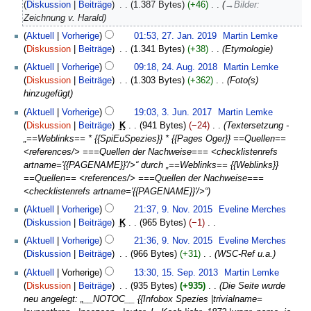
März
Diskussion
Beiträge
‎
1.387 Bytes
+46
‎
→
Bilder
:
2021
Zeichnung v. Harald
27.
Aktuell
Vorherige
01:53, 27. Jan. 2019
‎
Martin Lemke
Januar
Diskussion
Beiträge
‎
1.341 Bytes
+38
‎
Etymologie
2019
24.
Aktuell
Vorherige
09:18, 24. Aug. 2018
‎
Martin Lemke
August
Diskussion
Beiträge
‎
1.303 Bytes
+362
‎
Foto(s)
2018
hinzugefügt
3.
Aktuell
Vorherige
19:03, 3. Jun. 2017
‎
Martin Lemke
Juni
Diskussion
Beiträge
‎
K
941 Bytes
−24
‎
Textersetzung -
2017
„==Weblinks== * {{SpiEuSpezies}} * {{Pages Oger}} ==Quellen==
<references/> ===Quellen der Nachweise=== <checklistenrefs
artname='{{PAGENAME}}'/>“ durch „==Weblinks== {{Weblinks}}
==Quellen== <references/> ===Quellen der Nachweise===
<checklistenrefs artname='{{PAGENAME}}'/>“
9.
Aktuell
Vorherige
21:37, 9. Nov. 2015
‎
Eveline Merches
November
Diskussion
Beiträge
‎
K
965 Bytes
−1
‎
2015
K
Aktuell
Vorherige
21:36, 9. Nov. 2015
‎
Eveline Merches
e
Diskussion
Beiträge
‎
966 Bytes
+31
‎
WSC-Ref u.a.
i
15.
Aktuell
Vorherige
13:30, 15. Sep. 2013
‎
Martin Lemke
n
September
Diskussion
Beiträge
‎
935 Bytes
+935
‎
Die Seite wurde
e
2013
neu angelegt: „__NOTOC__ {{Infobox Spezies |trivialname=
B