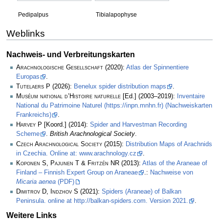
Pedipalpus
Tibialapophyse
Weblinks
Nachweis- und Verbreitungskarten
Arachnologische Gesellschaft
(2020):
Atlas der Spinnentiere
Europas
.
Tutelaers P
(2026):
Benelux spider distribution maps
.
Muséum national d’Histoire naturelle
[Ed.] (2003–2019):
Inventaire
National du Patrimoine Naturel (https://inpn.mnhn.fr) (Nachweiskarten
Frankreichs)
.
Harvey P
[Koord.] (2014):
Spider and Harvestman Recording
Scheme
.
British Arachnological Society
.
Czech Arachnological Society
(2015):
Distribution Maps of Arachnids
in Czechia. Online at: www.arachnology.cz
.
Koponen S, Pajunen T & Fritzén NR
(2013):
Atlas of the Araneae of
Finland – Finnish Expert Group on Araneae
.:
Nachweise von
Micaria aenea
(PDF)
Dimitrov D, Indzhov S
(2021):
Spiders (Araneae) of Balkan
Peninsula. online at http://balkan-spiders.com. Version 2021.
.
Weitere Links