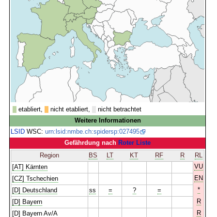
etabliert,
nicht etabliert,
nicht betrachtet
Weitere Informationen
LSID
WSC:
urn:lsid:nmbe.ch:spidersp:027495
Gefährdung nach
Roter Liste
Region
BS
LT
KT
RF
R
RL
VU
[AT] Kärnten
EN
[CZ] Tschechien
*
[D] Deutschland
ss
=
?
=
R
[D] Bayern
R
[D] Bayern Av/A