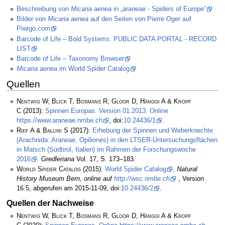
Beschreibung von
Micaria aenea
in „araneae - Spiders of Europe”
Bilder von
Micaria aenea
auf den Seiten von Pierre Oger auf
Piwigo.com
Barcode of Life – Bold Systems: PUBLIC DATA PORTAL - RECORD
LIST
Barcode of Life – Taxonomy Browser
Micaria aenea
im World Spider Catalog
Quellen
Nentwig W, Blick T, Bosmans R, Gloor D, Hänggi A & Kropf
C
(2013):
Spinnen Europas. Version 01.2013. Online
https://www.araneae.nmbe.ch
, doi:
10.24436/1
.
Rief A & Ballini S
(2017):
Erhebung der Spinnen und Weberknechte
(Arachnida: Araneae, Opiliones) in den LTSER-Untersuchungsflächen
in Matsch (Südtirol, Italien) im Rahmen der Forschungswoche
2016
.
Gredleriana
Vol. 17, S. 173–183.
World Spider Catalog
(2015):
World Spider Catalog
.
Natural
History Museum Bern, online auf
http://wsc.nmbe.ch
, Version
16.5, abgerufen am 2015-11-09, doi:
10.24436/2
.
Quellen der Nachweise
Nentwig W, Blick T, Bosmans R, Gloor D, Hänggi A & Kropf