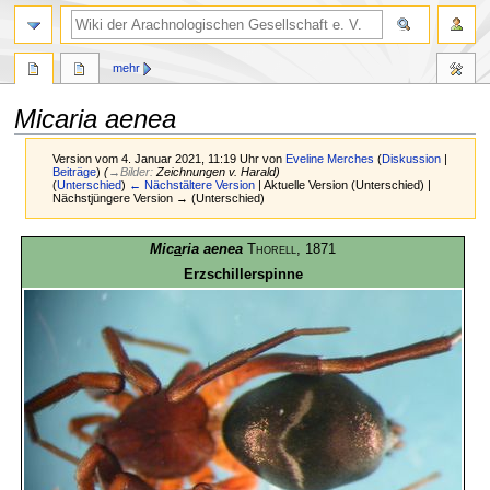
mehr
Micaria aenea
Version vom 4. Januar 2021, 11:19 Uhr von
Eveline Merches
(
Diskussion
|
Beiträge
)
(
→
Bilder
:
Zeichnungen v. Harald
)
(
Unterschied
)
← Nächstältere Version
| Aktuelle Version (Unterschied) |
Nächstjüngere Version → (Unterschied)
Zur
Zur
Mic
a
ria aenea
Thorell
, 1871
Navigation
Suche
Erzschillerspinne
springen
springen