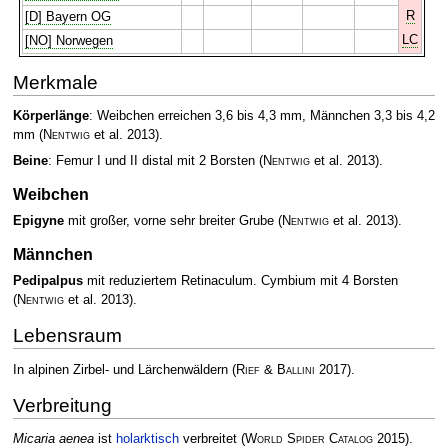
R
[D] Bayern OG
LC
[NO] Norwegen
Merkmale
Körperlänge
: Weibchen erreichen 3,6 bis 4,3 mm, Männchen 3,3 bis 4,2
mm
(
Nentwig
et al. 2013)
.
Beine
: Femur I und II distal mit 2 Borsten
(
Nentwig
et al. 2013)
.
Weibchen
Epigyne
mit großer, vorne sehr breiter Grube
(
Nentwig
et al. 2013)
.
Männchen
Pedipalpus
mit reduziertem Retinaculum. Cymbium mit 4 Borsten
(
Nentwig
et al. 2013)
.
Lebensraum
In alpinen Zirbel- und Lärchenwäldern
(
Rief & Ballini
2017)
.
Verbreitung
Micaria aenea
ist
holarktisch
verbreitet
(
World Spider Catalog
2015)
.