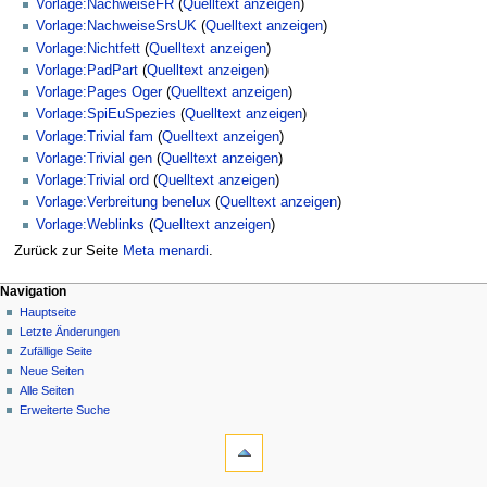
Vorlage:NachweiseFR
(
Quelltext anzeigen
)
Vorlage:NachweiseSrsUK
(
Quelltext anzeigen
)
Vorlage:Nichtfett
(
Quelltext anzeigen
)
Vorlage:PadPart
(
Quelltext anzeigen
)
Vorlage:Pages Oger
(
Quelltext anzeigen
)
Vorlage:SpiEuSpezies
(
Quelltext anzeigen
)
Vorlage:Trivial fam
(
Quelltext anzeigen
)
Vorlage:Trivial gen
(
Quelltext anzeigen
)
Vorlage:Trivial ord
(
Quelltext anzeigen
)
Vorlage:Verbreitung benelux
(
Quelltext anzeigen
)
Vorlage:Weblinks
(
Quelltext anzeigen
)
Zurück zur Seite
Meta menardi
.
Navigation
Hauptseite
Letzte Änderungen
Zufällige Seite
Neue Seiten
Alle Seiten
Erweiterte Suche