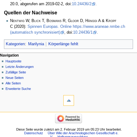
20.0, abgerufen am 2019-02-2, doi:
10.24436/2
.
Quellen der Nachweise
Nentwig W, Blick T, Bosmans R, Gloor D, Hänggi A & Kropf
C
(2020):
Spinnen Europas. Online https://www.araneae.nmbe.ch
(automatisch synchronisiert)
, doi:
10.24436/1
.
Kategorien
:
Marilynia
Körperlänge fehlt
Navigation
Hauptseite
Letzte Änderungen
Zufällige Seite
Neue Seiten
Alle Seiten
Erweiterte Suche
Diese Seite wurde zuletzt am 2. Februar 2019 um 05:23 Uhr bearbeitet.
Datenschutz
Über Wiki der Arachnologischen Gesellschaft e.
V.
Haftungsausschluss