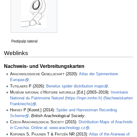
Pedipalp lateral
Weblinks
Nachweis- und Verbreitungskarten
Arachnologische Gesellschaft
(2020):
Atlas der Spinnentiere
Europas
.
Tutelaers P
(2026):
Benelux spider distribution maps
.
Muséum national d’Histoire naturelle
[Ed.] (2003–2019):
Inventaire
National du Patrimoine Naturel (https://inpn.mnhn.fr) (Nachweiskarten
Frankreichs)
.
Harvey P
[Koord.] (2014):
Spider and Harvestman Recording
Scheme
.
British Arachnological Society
.
Czech Arachnological Society
(2015):
Distribution Maps of Arachnids
in Czechia. Online at: www.arachnology.cz
.
Koponen S, Pajunen T & Fritzén NR
(2013):
Atlas of the Araneae of