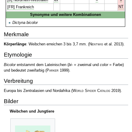
NT
[FR] Frankreich
Synonyme und weitere Kombinationen
Dictyna bicolor
Merkmale
Körperlänge
: Weibchen erreichen 3 bis 3,7 mm.
(
Nentwig
et al. 2013)
.
Etymologie
Bicolor
entstammt dem Lateinischen (
bi-
= zweimal und
color
= Farbe)
und bedeutet zweifarbig
(
Parker
1999)
.
Verbreitung
Europa bis Zentralasien und Nordafrika
(
World Spider Catalog
2019)
.
Bilder
Weibchen und Jungtiere