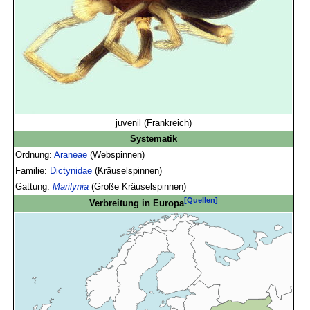
juvenil (Frankreich)
Systematik
Ordnung:
Araneae
(Webspinnen)
Familie:
Dictynidae
(Kräuselspinnen)
Gattung:
Marilynia
(Große Kräuselspinnen)
[Quellen]
Verbreitung in Europa