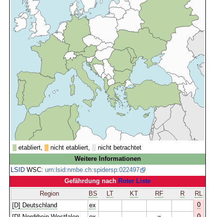
etabliert,
nicht etabliert,
nicht betrachtet
Weitere Informationen
LSID
WSC:
urn:lsid:nmbe.ch:spidersp:022497
Gefährdung nach
Roter Liste
Region
BS
LT
KT
RF
R
RL
0
[D] Deutschland
ex
0
[D] Nordrhein-Westfalen
ex
=