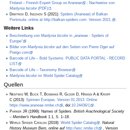
Finland – Finnish Expert Group on Araneae
.:
Nachweise von
Marilynia bicolor
(PDF)
Dimitrov D, Indzhov S
(2021):
Spiders (Araneae) of Balkan
Peninsula. online at http://balkan-spiders.com. Version 2021.
.
Weitere Links
Beschreibung von
Marilynia bicolor
in „araneae - Spiders of
Europe”
Bilder von
Marilynia bicolor
auf den Seiten von Pierre Oger auf
Piwigo.com
Barcode of Life – Bold Systems: PUBLIC DATA PORTAL - RECORD
LIST
Barcode of Life – Taxonomy Browser
Marilynia bicolor
im World Spider Catalog
Quellen
Nentwig W, Blick T, Bosmans R, Gloor D, Hänggi A & Kropf
C
(2013):
Spinnen Europas. Version 01.2013. Online
https://www.araneae.nmbe.ch
, doi:
10.24436/1
.
Parker JR
(1999): Names of Spiders.
British Arachnological Society
– Member's Handbook
1.1, S. 1–18.
World Spider Catalog
(2019):
World Spider Catalog
.
Natural
History Museum Bern, online auf
http://wsc.nmbe.ch
, Version