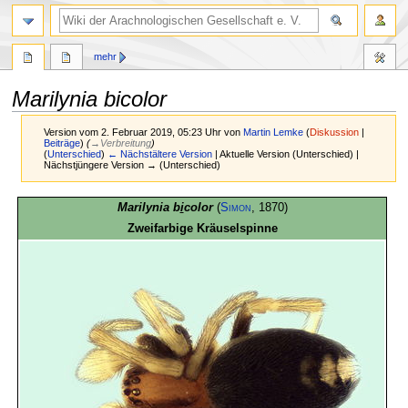
mehr
Marilynia bicolor
Version vom 2. Februar 2019, 05:23 Uhr von
Martin Lemke
(
Diskussion
|
Beiträge
)
(
→
Verbreitung
)
(
Unterschied
)
← Nächstältere Version
| Aktuelle Version (Unterschied) |
Nächstjüngere Version → (Unterschied)
Zur
Zur
Marilynia b
i
color
(
Simon
, 1870)
Navigation
Suche
Zweifarbige Kräuselspinne
springen
springen