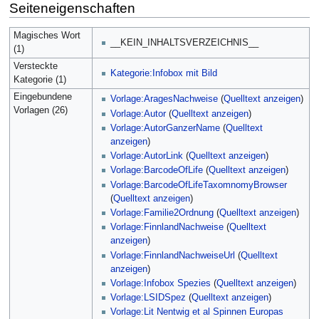
Seiteneigenschaften
Magisches Wort
__KEIN_INHALTSVERZEICHNIS__
(1)
Versteckte
Kategorie:Infobox mit Bild
Kategorie (1)
Eingebundene
Vorlage:AragesNachweise
(
Quelltext anzeigen
)
Vorlagen (26)
Vorlage:Autor
(
Quelltext anzeigen
)
Vorlage:AutorGanzerName
(
Quelltext
anzeigen
)
Vorlage:AutorLink
(
Quelltext anzeigen
)
Vorlage:BarcodeOfLife
(
Quelltext anzeigen
)
Vorlage:BarcodeOfLifeTaxomnomyBrowser
(
Quelltext anzeigen
)
Vorlage:Familie2Ordnung
(
Quelltext anzeigen
)
Vorlage:FinnlandNachweise
(
Quelltext
anzeigen
)
Vorlage:FinnlandNachweiseUrl
(
Quelltext
anzeigen
)
Vorlage:Infobox Spezies
(
Quelltext anzeigen
)
Vorlage:LSIDSpez
(
Quelltext anzeigen
)
Vorlage:Lit Nentwig et al Spinnen Europas