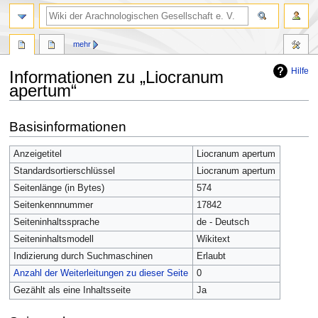
mehr
Hilfe
Informationen zu „Liocranum
apertum“
Zur
Zur
Basisinformationen
Navigation
Suche
springen
springen
Anzeigetitel
Liocranum apertum
Standardsortierschlüssel
Liocranum apertum
Seitenlänge (in Bytes)
574
Seitenkennnummer
17842
Seiteninhaltssprache
de - Deutsch
Seiteninhaltsmodell
Wikitext
Indizierung durch Suchmaschinen
Erlaubt
Anzahl der Weiterleitungen zu dieser Seite
0
Gezählt als eine Inhaltsseite
Ja