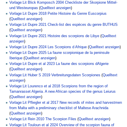
Vorlage:Lit Blick Komposch 2004 Checkliste der Skorpione Mittel-
und Westeuropas
(
Quelltext anzeigen
)
Vorlage:Lit Dupre 2018 Petite Histoire du Genre Euscorpius
(
Quelltext anzeigen
)
Vorlage:Lit Dupre 2021 Check-list des espèces du genre BUTHUS
(
Quelltext anzeigen
)
Vorlage:Lit Dupre 2021 Histoire des scorpions de Libye
(
Quelltext
anzeigen
)
Vorlage:Lit Dupre 2024 Les Scorpions d Afrique
(
Quelltext anzeigen
)
Vorlage:Lit Dupre 2025 La faune scorpionique de la peninsule
Iberique
(
Quelltext anzeigen
)
Vorlage:Lit Dupre et al 2023 La faune des scorpions dAlgerie
(
Quelltext anzeigen
)
Vorlage:Lit Huber S 2019 Verbreitungsdaten Scorpiones
(
Quelltext
anzeigen
)
Vorlage:Lit Lourenco et al 2018 Scorpions from the region of
Tamanrasset Algeria. A new African species of the genus Leiurus
(
Quelltext anzeigen
)
Vorlage:Lit Pfliegler et al 2017 New records of mites and harvestmen
from Malta with a preliminary checklist of Maltese Arachnida
(
Quelltext anzeigen
)
Vorlage:Lit Rein 2010 The Scorpion Files
(
Quelltext anzeigen
)
Vorlage:Lit Touloun et al 2024 Overview of the scorpion fauna of