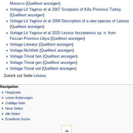
Morocco
(
Quelltext anzeigen
)
Vorlage:Lit Yagmur et al 2007 Scorpions of Kilis Province Turkey
(
Quelltext anzeigen
)
Vorlage:Lit Yagmur et al 2009 Description of a new species of Leiurus
(
Quelltext anzeigen
)
Vorlage:Lit Yagmur et al 2025 Leiurus fezzanensis sp. n. from
Fezzan Province Libya
(
Quelltext anzeigen
)
Vorlage:Literatur
(
Quelltext anzeigen
)
Vorlage:Nichtfett
(
Quelltext anzeigen
)
Vorlage:Trivial fam
(
Quelltext anzeigen
)
Vorlage:Trivial gen
(
Quelltext anzeigen
)
Vorlage:Trivial ord
(
Quelltext anzeigen
)
Zurück zur Seite
Leiurus
.
Navigation
Hauptseite
Letzte Änderungen
Zufällige Seite
Neue Seiten
Alle Seiten
Erweiterte Suche